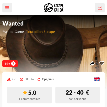
Wanted
Escape Game
Tourbillon Escape
16+
2-6
60 min
Средний
22 - 40
€
5.0
1 commentaires
par personne