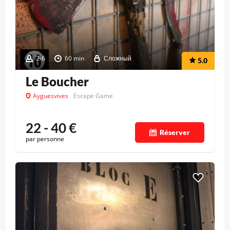
2-6
60 min
Сложный
5.0
Le Boucher
Ayguesvives
Escape Game
22 - 40
€
Réserver
par personne