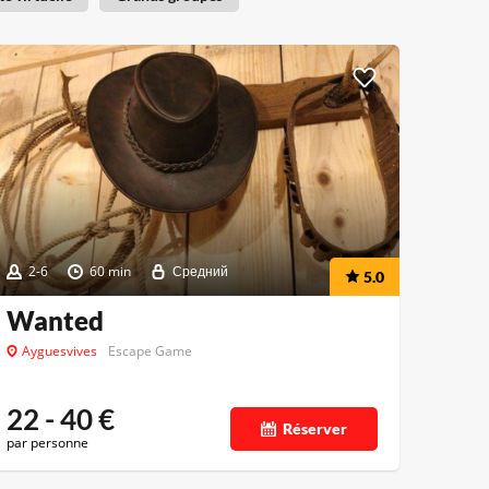
2-6
60 min
Средний
5.0
Wanted
Ayguesvives
Escape Game
22 - 40
€
Réserver
par personne