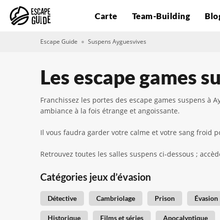
Carte
Team-Building
Blo
Escape Guide
Suspens Ayguesvives
Les escape games s
Franchissez les portes des escape games suspens à Ay
ambiance à la fois étrange et angoissante.
Il vous faudra garder votre calme et votre sang froi
Retrouvez toutes les salles suspens ci-dessous ; accède
Catégories jeux d’évasion
Détective
Cambriolage
Prison
Évasion
Historique
Films et séries
Apocalyptique