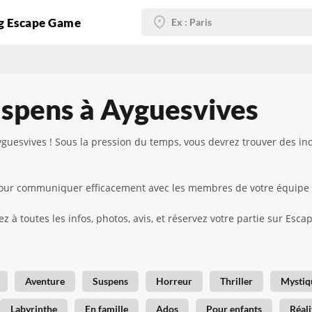
g Escape Game
uspens à Ayguesvives
guesvives ! Sous la pression du temps, vous devrez trouver des i
d pour communiquer efficacement avec les membres de votre équipe
z à toutes les infos, photos, avis, et réservez votre partie sur Esc
Aventure
Suspens
Horreur
Thriller
Mystiq
Labyrinthe
En famille
Ados
Pour enfants
Réali