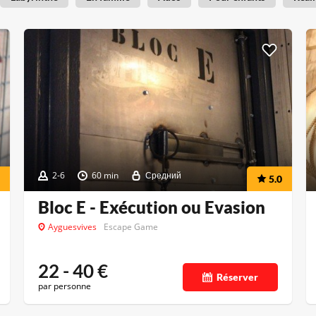
2-6
60 min
Средний
5.0
Bloc E - Exécution ou Evasion
Ayguesvives
Escape Game
22 - 40
€
Réserver
par personne