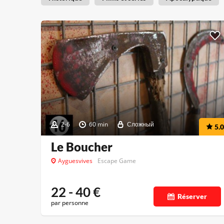
2-6
60 min
Сложный
5.0
Le Boucher
Ayguesvives
Escape Game
22 - 40
€
Réserver
par personne