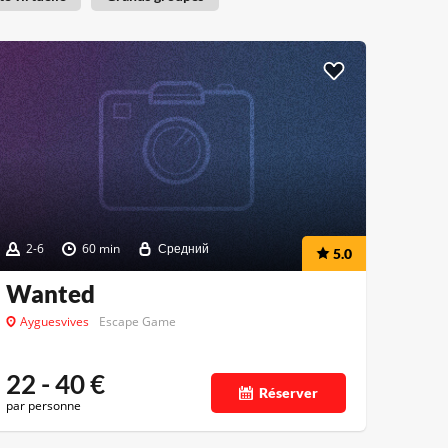
2-6
60 min
Средний
5.0
Wanted
Ayguesvives
Escape Game
22 - 40
€
Réserver
par personne