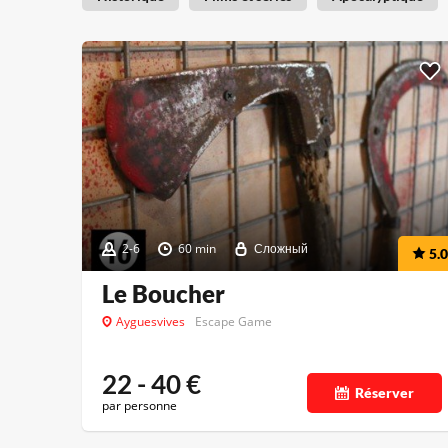
2-6
60 min
Сложный
5.0
Le Boucher
Ayguesvives
Escape Game
22 - 40
€
Réserver
par personne