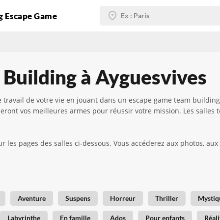
g Escape Game
Building à Ayguesvives
e travail de votre vie en jouant dans un escape game team building
eront vos meilleures armes pour réussir votre mission. Les salles
ur les pages des salles ci-dessous. Vous accéderez aux photos, aux 
 !
Aventure
Suspens
Horreur
Thriller
Mystiq
Labyrinthe
En famille
Ados
Pour enfants
Réali