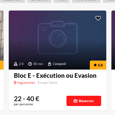
2-6
60 min
Средний
5.0
Bloc E - Exécution ou Evasion
Ayguesvives
Escape Game
22 - 40
€
Réserver
par personne