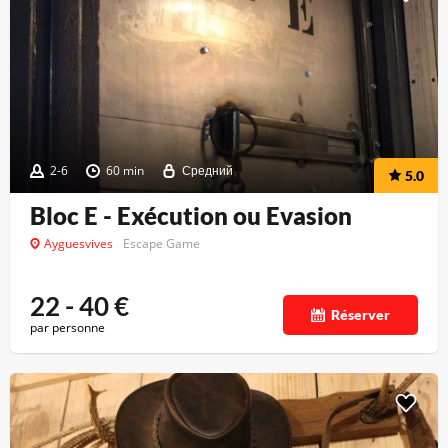
2-6
60 min
Средний
5.0
Bloc E - Exécution ou Evasion
Ayguesvives
Escape Game
22 - 40
€
Réserver
par personne