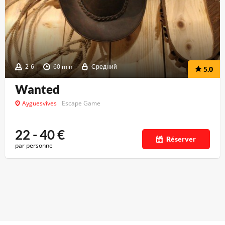
2-6
60 min
Средний
5.0
Wanted
Ayguesvives
Escape Game
22 - 40
€
Réserver
par personne