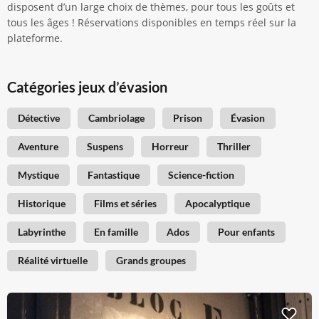
disposent d’un large choix de thèmes, pour tous les goûts et
tous les âges ! Réservations disponibles en temps réel sur la
plateforme.
Catégories jeux d’évasion
Détective
Cambriolage
Prison
Évasion
Aventure
Suspens
Horreur
Thriller
Mystique
Fantastique
Science-fiction
Historique
Films et séries
Apocalyptique
Labyrinthe
En famille
Ados
Pour enfants
Réalité virtuelle
Grands groupes