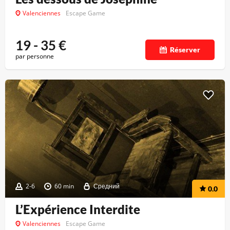
Valenciennes
Escape Game
19 - 35
€
Réserver
par personne
2-6
60 min
Средний
0.0
L’Expérience Interdite
Valenciennes
Escape Game