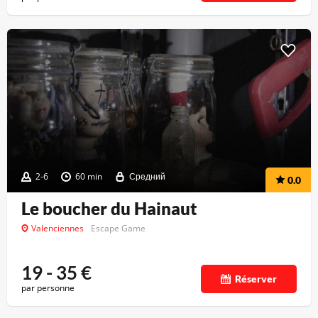
2-6
60 min
Средний
0.0
Le boucher du Hainaut
Valenciennes
Escape Game
19 - 35
€
Réserver
par personne