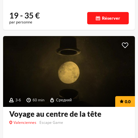
19 - 35
€
Réserver
par personne
3-6
60 min
Средний
0.0
Voyage au centre de la tête
Valenciennes
Escape Game