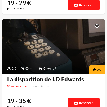
19 - 29
€
Réserver
par personne
2-6
60 min
Сложный
0.0
La disparition de J.D Edwards
Valenciennes
Escape Game
19 - 35
€
Réserver
par personne