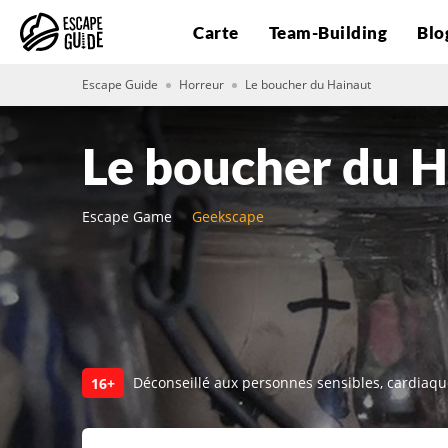
Carte
Team-Building
Blo
Escape Guide
Horreur
Le boucher du Hainaut
Le boucher du H
Escape Game
Geekscape
Déconseillé aux personnes sensibles, cardiaq
16+