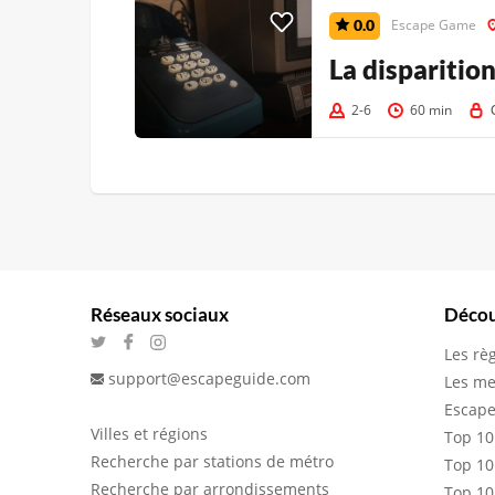
0.0
Escape Game
La disparitio
2-6
60 min
Réseaux sociaux
Décou
Les rè
support@escapeguide.com
Les me
Escape
Villes et régions
Top 10
Recherche par stations de métro
Top 10
Recherche par arrondissements
Top 10