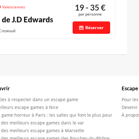
19 - 35
€
Valenciennes
par personne
n de J.D Edwards
Réserver
Сложный
vrir
Escape
gles à respecter dans un escape game
Pour les
illeurs escape games à Nice
Devenir
 game horreur à Paris : les salles qui font le plus peur
À propo
 des meilleurs escape games dans le var
 des meilleurs escape games à Marseille
 des meilleurs escape games des Bouches-du-Rhône