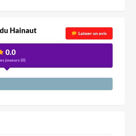
 du Hainaut
Laisser un avis
0.0
es joueurs (
0
)