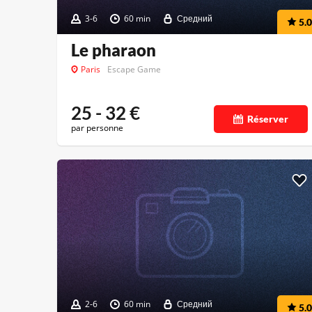
3-6
60 min
Средний
5.0
Le pharaon
Paris
Escape Game
25 - 32
€
Réserver
par personne
2-6
60 min
Средний
5.0