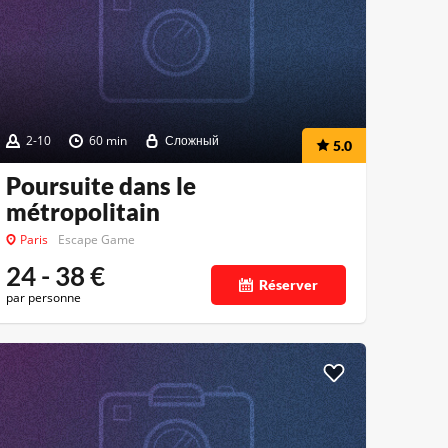
2-10
60 min
Сложный
5.0
Poursuite dans le
métropolitain
Paris
Escape Game
24 - 38
€
Réserver
par personne