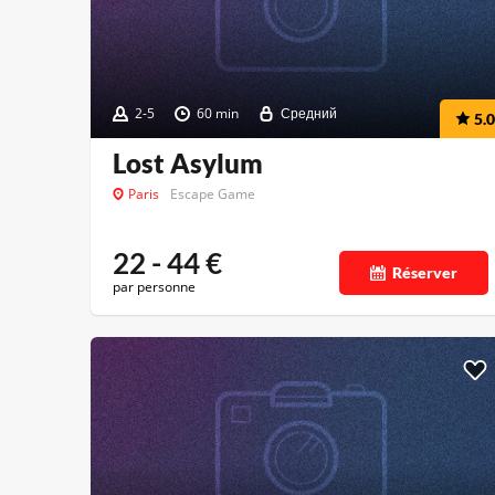
2-5
60 min
Средний
5.0
Lost Asylum
Paris
Escape Game
22 - 44
€
Réserver
par personne