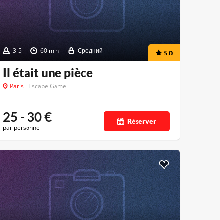
3-5
60 min
Средний
5.0
Il était une pièce
Paris
Escape Game
25 - 30
€
Réserver
par personne