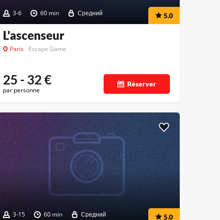
3-6
60 min
Средний
5.0
L'ascenseur
Paris
Escape Game
25 - 32
€
Réserver
par personne
3-15
60 min
Средний
5.0