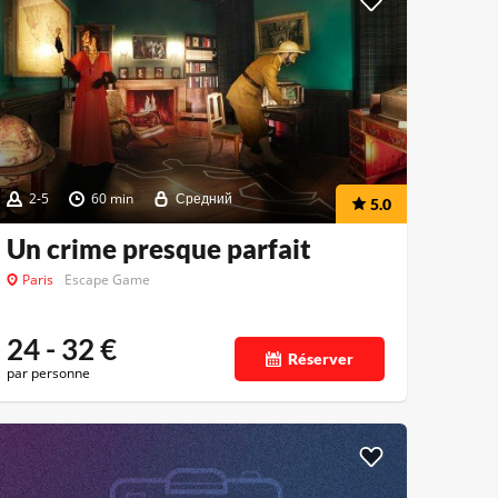
2-5
60 min
Средний
5.0
Un crime presque parfait
Paris
Escape Game
24 - 32
€
Réserver
par personne