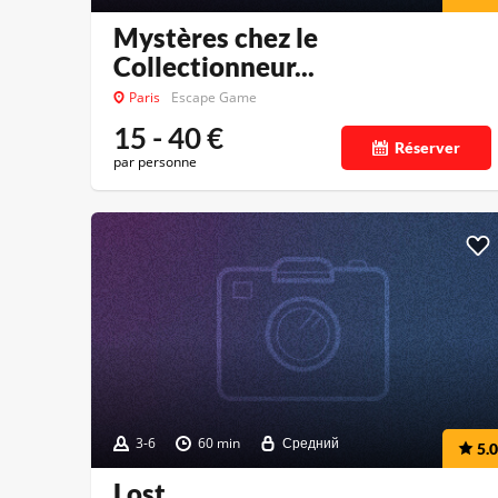
Mystères chez le
Collectionneur...
Paris
Escape Game
15 - 40
€
Réserver
par personne
3-6
60 min
Средний
5.0
Lost