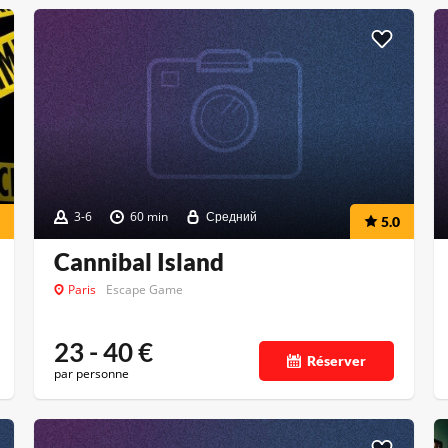
3-6
60 min
Средний
5.0
Cannibal Island
Paris
Escape Game
23 - 40
€
Réserver
par personne