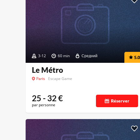
3-12
60 min
Средний
5.0
Le Métro
Paris
Escape Game
25 - 32
€
Réserver
par personne