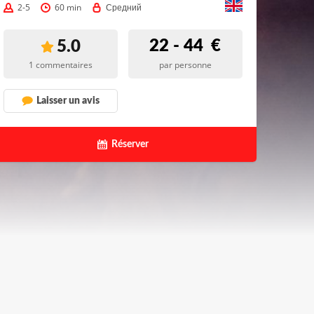
2-5
60 min
Средний
22 - 44
€
5.0
1 commentaires
par personne
Laisser un avis
Réserver