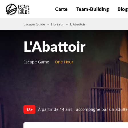
Carte
Team-Building
Blo
Escape Guide
Horreur
L'Abattoir
L'Abattoir
Escape Game
One Hour
À partir de 14 ans - accompagné par un adulte
18+