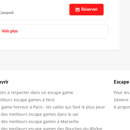
Réserver
Средний
Voir plus
vrir
Escape
gles à respecter dans un escape game
Pour les
illeurs escape games à Nice
Devenir
 game horreur à Paris : les salles qui font le plus peur
À propo
 des meilleurs escape games dans le var
 des meilleurs escape games à Marseille
 des meilleurs escape games des Bouches-du-Rhône