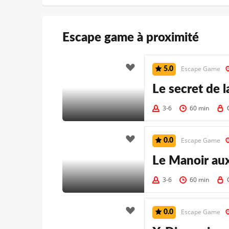
Escape game à proximité
Escape Game
5.0
Le secret de l
3-6
60 min
Escape Game
0.0
Le Manoir aux
3-6
60 min
Escape Game
0.0