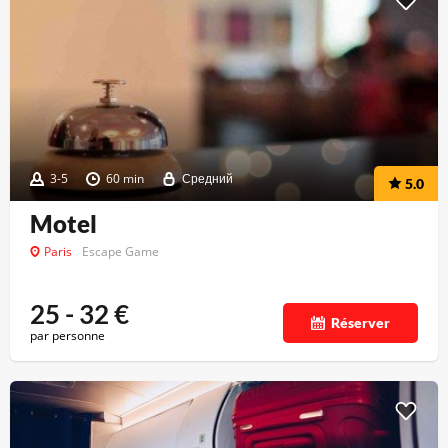
3-5
60 min
Средний
5.0
Motel
Paris
Escape Game
25 - 32
€
Réserver
par personne