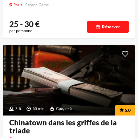
Paris
Escape Game
25 - 30
€
Réserver
par personne
3-6
60 min
Средний
5.0
Chinatown dans les griffes de la
triade