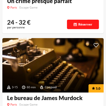
Un crime presque parfait
Paris
Escape Game
24 - 32
€
Réserver
par personne
3-15
60 min
Средний
5.0
Le bureau de James Murdock
Paris
Escape Game