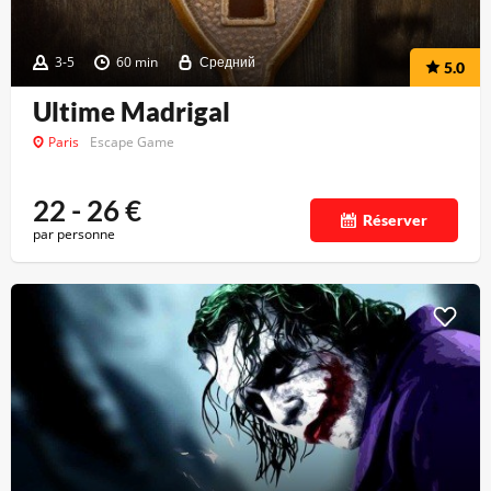
3-5
60 min
Средний
5.0
Ultime Madrigal
Paris
Escape Game
22 - 26
€
Réserver
par personne