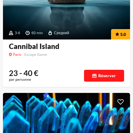
3-6
60 min
Средний
5.0
Cannibal Island
Paris
Escape Game
23 - 40
€
Réserver
par personne