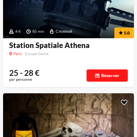
4-6
60 min
Сложный
5.0
Station Spatiale Athena
Paris
Escape Game
25 - 28
€
Réserver
par personne