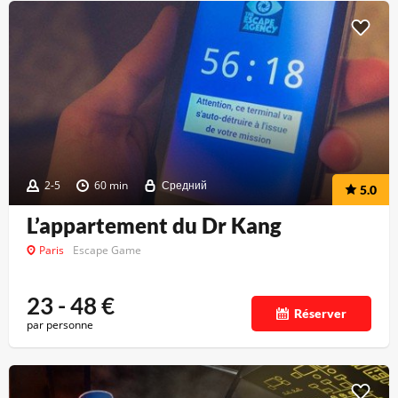
2-5
60 min
Средний
5.0
L’appartement du Dr Kang
Paris
Escape Game
23 - 48
€
Réserver
par personne