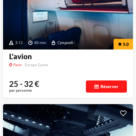
3-12
60 min
Средний
5.0
L'avion
Paris
Escape Game
25 - 32
€
Réserver
par personne