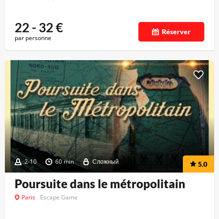
22 - 32
€
Réserver
par personne
2-10
60 min
Сложный
5.0
Poursuite dans le métropolitain
Paris
Escape Game