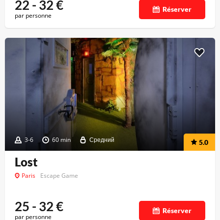
22 - 32
€
Réserver
par personne
3-6
60 min
Средний
5.0
Lost
Paris
Escape Game
25 - 32
€
Réserver
par personne