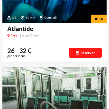
3-6
60 min
Средний
5.0
Atlantide
Paris
Escape Game
26 - 32
€
Réserver
par personne