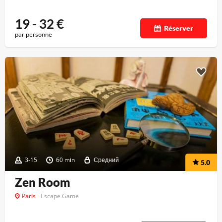
19 - 32
€
Réserver
par personne
3-15
60 min
Средний
5.0
Zen Room
Paris
Escape Game