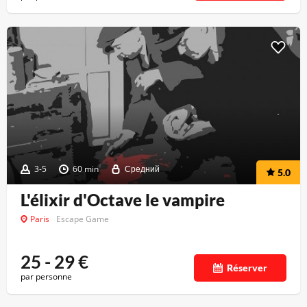
3-5
60 min
Средний
5.0
L'élixir d'Octave le vampire
Paris
Escape Game
25 - 29
€
Réserver
par personne