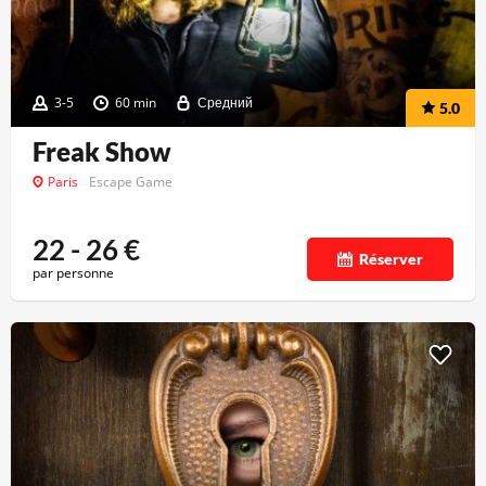
3-5
60 min
Средний
5.0
Freak Show
Paris
Escape Game
22 - 26
€
Réserver
par personne