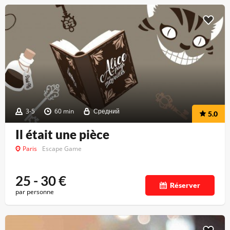
3-5
60 min
Средний
5.0
Il était une pièce
Paris
Escape Game
25 - 30
€
Réserver
par personne