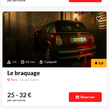
par personne
3-6
60 min
Средний
5.0
Le braquage
Paris
Escape Game
25 - 32
€
Réserver
par personne