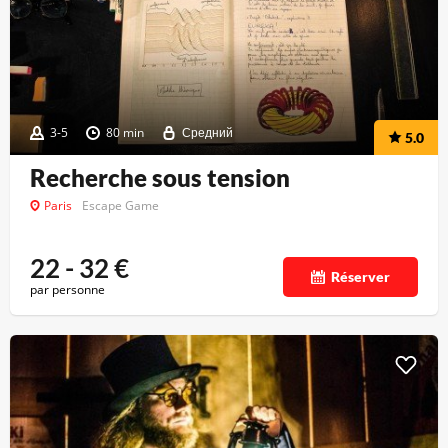
3-5
80 min
Средний
5.0
Recherche sous tension
Paris
Escape Game
22 - 32
€
Réserver
par personne