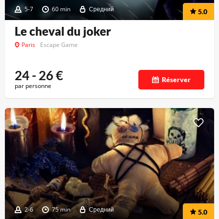
5-7
60 min
Средний
5.0
Le cheval du joker
Paris
Escape Game
24 - 26
€
Réserver
par personne
2-6
75 min
Средний
5.0