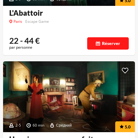
5.0
L'Abattoir
Paris
Escape Game
22 - 44
€
Réserver
par personne
2-5
60 min
Средний
5.0