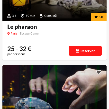
3-6
60 min
Средний
5.0
Le pharaon
Paris
Escape Game
25 - 32
€
Réserver
par personne