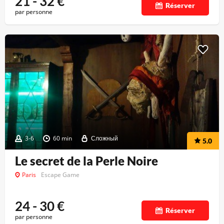
21 - 32
€
Réserver
par personne
3-6
60 min
Сложный
5.0
Le secret de la Perle Noire
Paris
Escape Game
24 - 30
€
Réserver
par personne