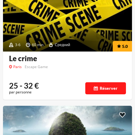
3-6
60 min
Средний
5.0
Le crime
Paris
Escape Game
25 - 32
€
Réserver
par personne