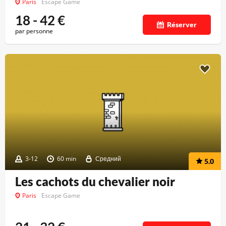
Paris
Escape Game
18 - 42
€
Réserver
par personne
3-12
60 min
Средний
5.0
Les cachots du chevalier noir
Paris
Escape Game