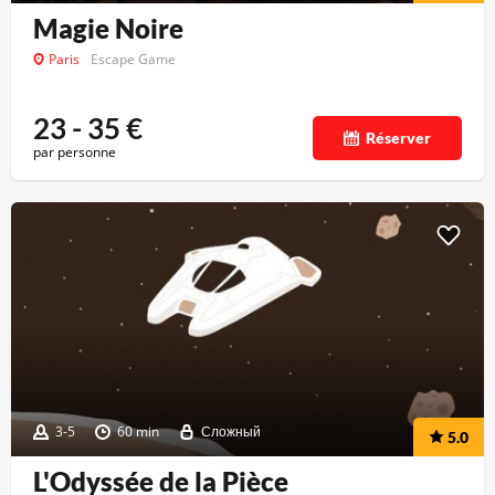
Magie Noire
Paris
Escape Game
23 - 35
€
Réserver
par personne
3-5
60 min
Сложный
5.0
L'Odyssée de la Pièce