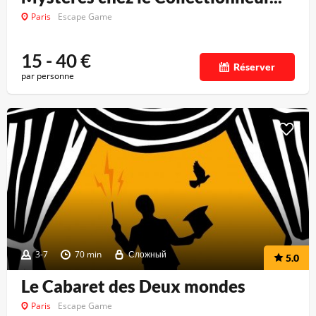
Paris
Escape Game
15 - 40
€
Réserver
par personne
3-7
70 min
Сложный
5.0
Le Cabaret des Deux mondes
Paris
Escape Game