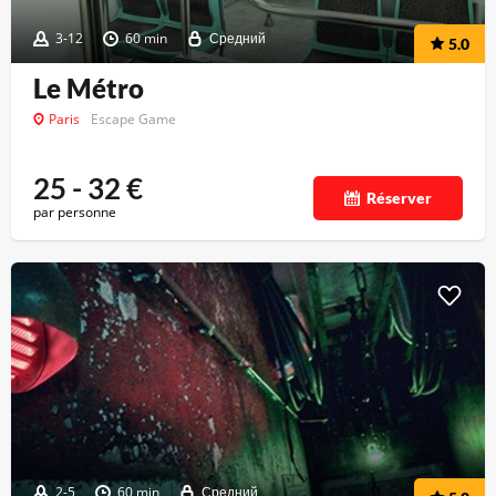
3-12
60 min
Средний
5.0
Le Métro
Paris
Escape Game
25 - 32
€
Réserver
par personne
2-5
60 min
Средний