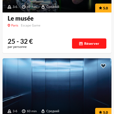
3-6
60 min
Средний
5.0
Le musée
Paris
Escape Game
25 - 32
€
Réserver
par personne
3-6
60 min
Средний
5.0