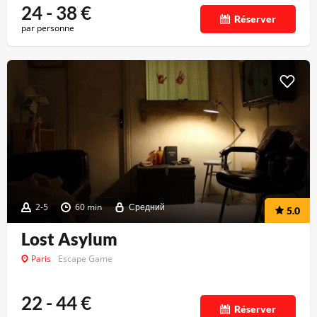
24 - 38
€
Réserver
par personne
2-5
60 min
Средний
5.0
Lost Asylum
Paris
Escape Game
22 - 44
€
Réserver