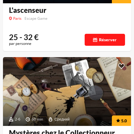
L'ascenseur
Paris
Escape Game
25 - 32
€
Réserver
par personne
2-6
60 min
Средний
5.0
Mystères chez le Collectionneur...