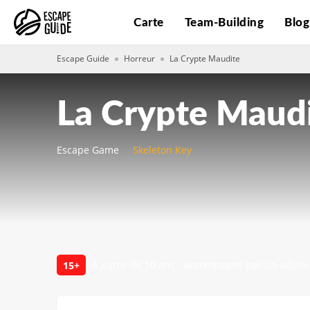
Carte
Team-Building
Blo
Escape Guide
Horreur
La Crypte Maudite
La Crypte Maud
Escape Game
Skeleton Key
À partir de 10 ans - accompagné par un adulte
15+