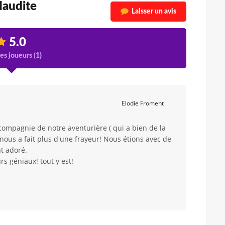
Maudite
Laisser un avis
5.0
es joueurs (
1
)
Elodie Froment
mpagnie de notre aventurière ( qui a bien de la
nous a fait plus d'une frayeur! Nous étions avec de
nt adoré.
rs géniaux! tout y est!