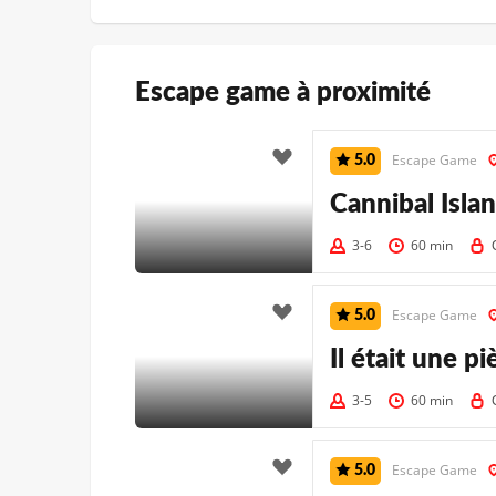
Escape game à proximité
Escape Game
5.0
Cannibal Isla
3-6
60 min
Escape Game
5.0
Il était une pi
3-5
60 min
Escape Game
5.0