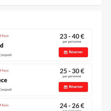
23 - 40
€
Paris
par personne
nd
Réserver
Средний
25 - 30
€
Paris
par personne
èce
Réserver
Средний
24 - 26
€
Paris
par personne