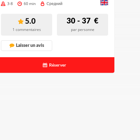
3-8
60 min
Средний
30 - 37
€
5.0
1 commentaires
par personne
Laisser un avis
Réserver