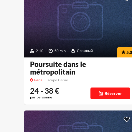
2-10
60 min
Сложный
5.0
Poursuite dans le
métropolitain
Paris
Escape Game
24 - 38
€
Réserver
par personne