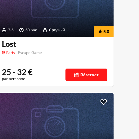
3-6
60 min
Средний
5.0
Lost
Paris
Escape Game
25 - 32
€
Réserver
par personne