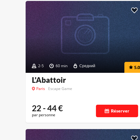
2-5
60 min
Средний
5.0
L'Abattoir
Paris
Escape Game
22 - 44
€
Réserver
par personne