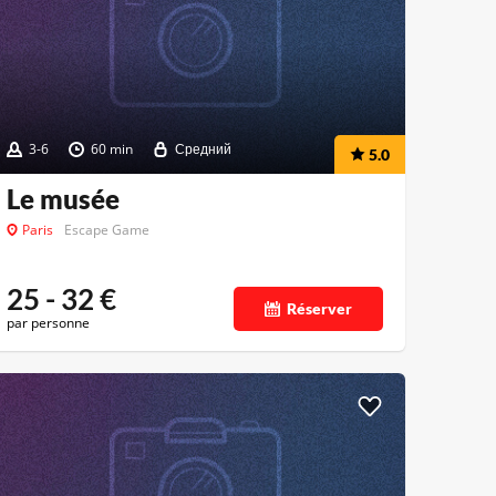
3-6
60 min
Средний
5.0
Le musée
Paris
Escape Game
25 - 32
€
Réserver
par personne