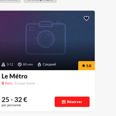
3-12
60 min
Средний
5.0
Le Métro
Paris
Escape Game
25 - 32
€
Réserver
par personne