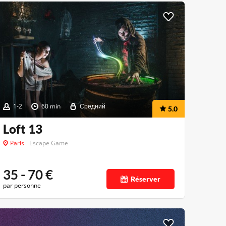
1-2
60 min
Средний
5.0
Loft 13
Paris
Escape Game
35 - 70
€
Réserver
par personne