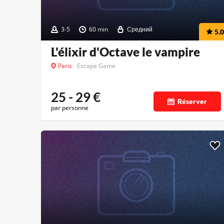
3-5
60 min
Средний
5.0
L'élixir d'Octave le vampire
Paris
Escape Game
25 - 29
€
Réserver
par personne