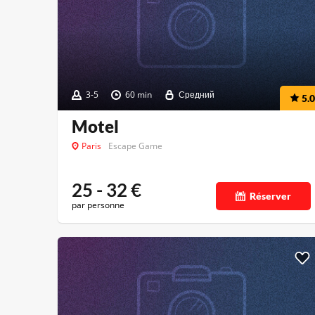
3-5
60 min
Средний
5.0
Motel
Paris
Escape Game
25 - 32
€
Réserver
par personne