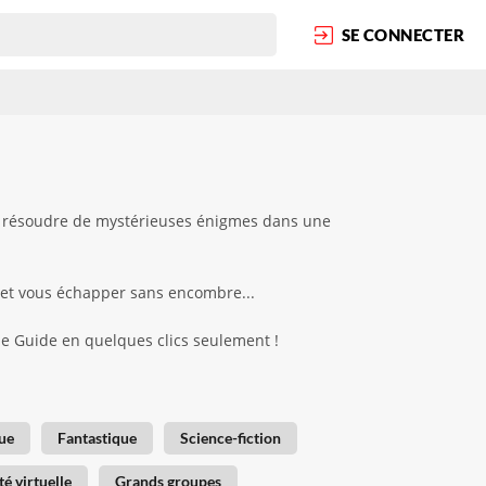
SE CONNECTER
et résoudre de mystérieuses énigmes dans une
 et vous échapper sans encombre...
ape Guide en quelques clics seulement !
ue
Fantastique
Science-fiction
té virtuelle
Grands groupes