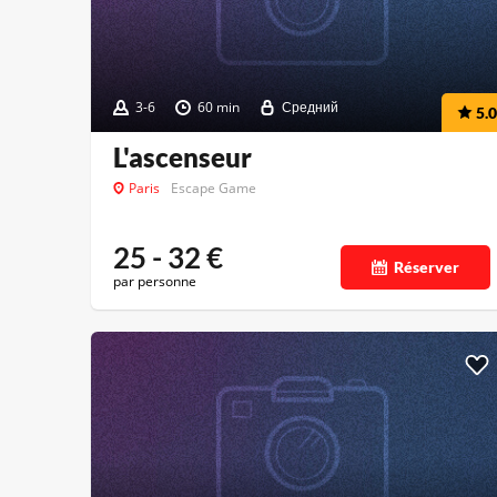
3-6
60 min
Средний
5.0
L'ascenseur
Paris
Escape Game
25 - 32
€
Réserver
par personne