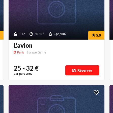
3-12
60 min
Средний
5.0
L'avion
Paris
Escape Game
25 - 32
€
Réserver
par personne