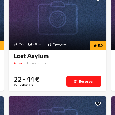
2-5
60 min
Средний
5.0
Lost Asylum
Paris
Escape Game
22 - 44
€
Réserver
par personne