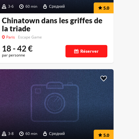
3-6
60 min
Средний
5.0
Chinatown dans les griffes de
la triade
Paris
Escape Game
18 - 42
€
Réserver
par personne
3-8
60 min
Средний
5.0