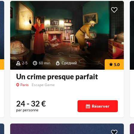
2-5
60 min
Средний
5.0
Un crime presque parfait
Paris
Escape Game
24 - 32
€
Réserver
par personne