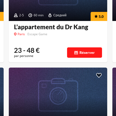
2-5
60 min
Средний
5.0
L’appartement du Dr Kang
Paris
Escape Game
23 - 48
€
Réserver
par personne