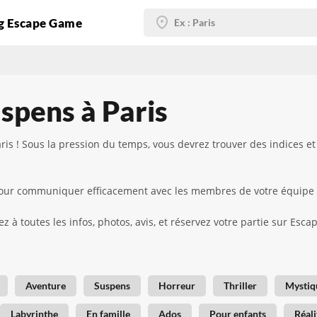
g Escape Game
spens à Paris
ris ! Sous la pression du temps, vous devrez trouver des indices 
d pour communiquer efficacement avec les membres de votre équipe
z à toutes les infos, photos, avis, et réservez votre partie sur Esc
Aventure
Suspens
Horreur
Thriller
Mystiq
Labyrinthe
En famille
Ados
Pour enfants
Réali