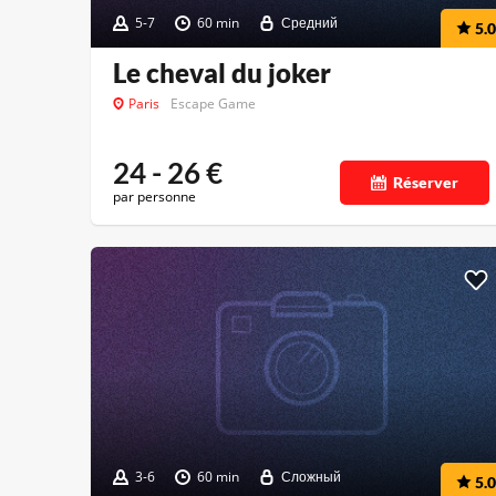
5-7
60 min
Средний
5.0
Le cheval du joker
Paris
Escape Game
24 - 26
€
Réserver
par personne
3-6
60 min
Сложный
5.0