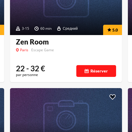
3-15
60 min
Средний
5.0
Zen Room
Paris
Escape Game
22 - 32
€
Réserver
par personne