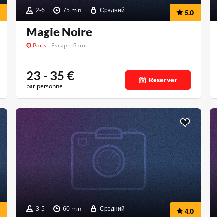
2-6
75 min
Средний
5.0
Magie Noire
Paris
Escape Game
23 - 35
€
Réserver
par personne
3-5
60 min
Средний
4.0