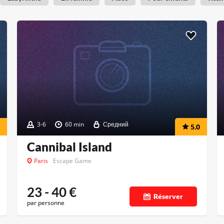
3-6
60 min
Средний
5.0
Cannibal Island
Paris
Escape Game
23 - 40
€
Réserver
par personne