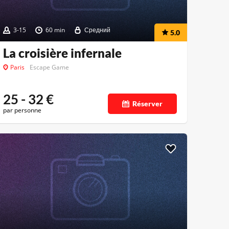
3-15
60 min
Средний
5.0
La croisière infernale
Paris
Escape Game
25 - 32
€
Réserver
par personne