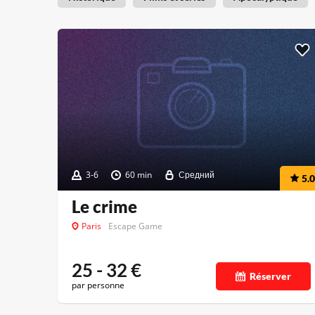
3-6
60 min
Средний
5.0
Le crime
Paris
Escape Game
25 - 32
€
Réserver
par personne