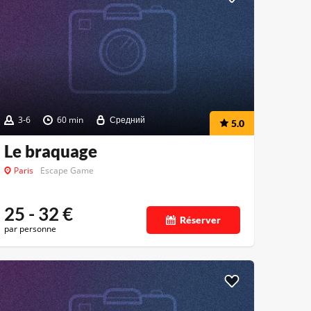
3-6
60 min
Средний
5.0
Le braquage
Paris
Escape Game
25 - 32
€
Réserver
par personne