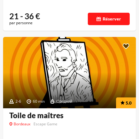
21 - 36
€
Réserver
par personne
2-6
60 min
Средний
5.0
Toile de maîtres
Bordeaux
Escape Game