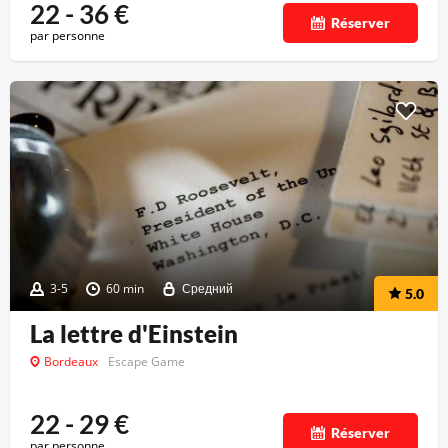
22 - 36
€
Réserver
par personne
3-5
60 min
Средний
5.0
La lettre d'Einstein
Bordeaux
Escape Game
22 - 29
€
Réserver
par personne