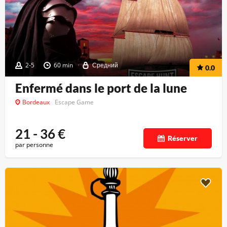
2-5
60 min
Средний
0.0
Enfermé dans le port de la lune
Bordeaux
Escape Game
21 - 36
€
Réserver
par personne