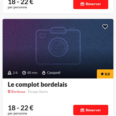
18 - 22
€
Réserver
par personne
2-6
60 min
Средний
0.0
Le complot bordelais
Bordeaux
Escape Game
18 - 22
€
Réserver
par personne