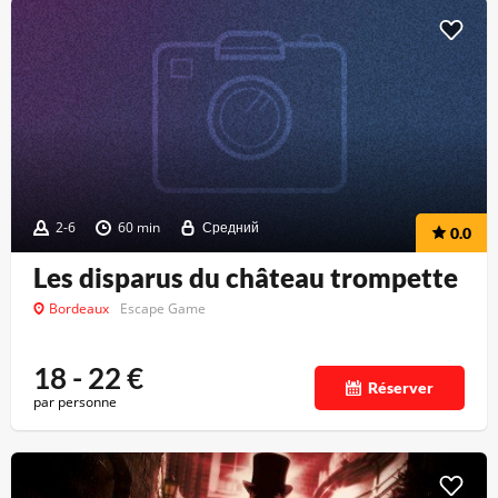
2-6
60 min
Средний
0.0
Les disparus du château trompette
Bordeaux
Escape Game
18 - 22
€
Réserver
par personne