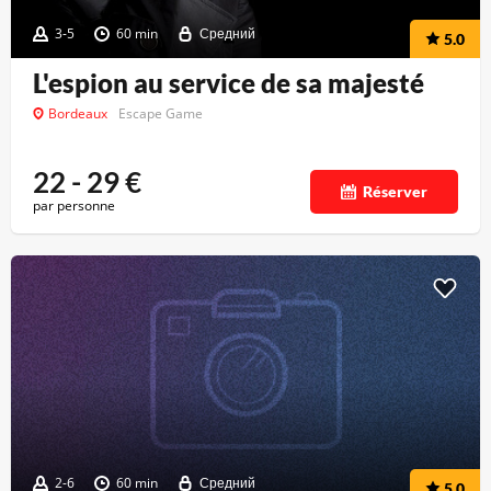
3-5
60 min
Средний
5.0
L'espion au service de sa majesté
Bordeaux
Escape Game
22 - 29
€
Réserver
par personne
2-6
60 min
Средний
5.0