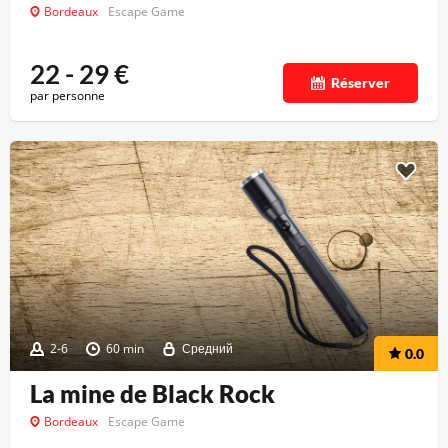
Bordeaux
Escape Game
22 - 29
€
Réserver
par personne
2-6
60 min
Средний
0.0
La mine de Black Rock
Bordeaux
Escape Game