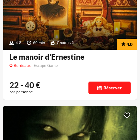
4-8
60 min
Сложный
4.0
Le manoir d'Ernestine
Bordeaux
Escape Game
22 - 40
€
Réserver
par personne