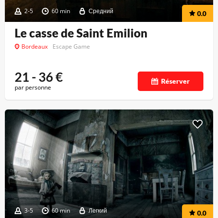
2-5
60 min
Средний
0.0
Le casse de Saint Emilion
Bordeaux
Escape Game
21 - 36
€
Réserver
par personne
3-5
60 min
Легкий
0.0