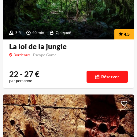
3-5
60 min
Средний
4.5
La loi de la jungle
Bordeaux
Escape Game
22 - 27
€
Réserver
par personne