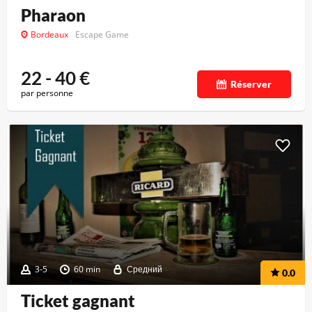
Pharaon
Bordeaux
Escape Game
22 - 40
€
Réserver
par personne
3-5
60 min
Средний
0.0
Ticket gagnant