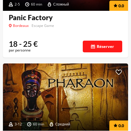
2-5
60 min
Сложный
0.0
Panic Factory
Bordeaux
Escape Game
18 - 25
€
Réserver
par personne
3-12
60 min
Средний
0.0