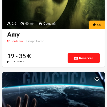
2-6
60 min
Средний
5.0
Amy
Bordeaux
Escape Game
19 - 35
€
Réserver
par personne