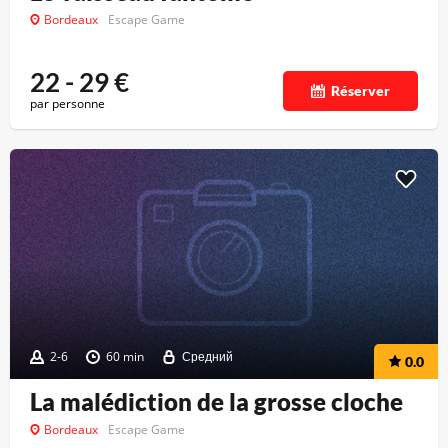
Bordeaux
Escape Game
22 - 29
€
Réserver
par personne
2-6
60 min
Средний
0.0
La malédiction de la grosse cloche
Bordeaux
Escape Game