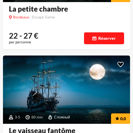
La petite chambre
Bordeaux
Escape Game
22 - 27
€
Réserver
par personne
3-5
60 min
Сложный
0.0
Le vaisseau fantôme