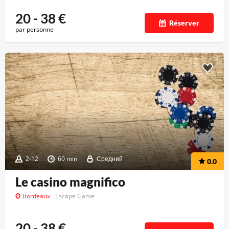
20 - 38
€
Réserver
par personne
2-12
60 min
Средний
0.0
Le casino magnifico
Bordeaux
Escape Game
20 - 38
€