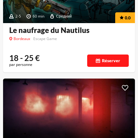
2-5
60 min
Средний
0.0
Le naufrage du Nautilus
Bordeaux
Escape Game
18 - 25
€
Réserver
par personne