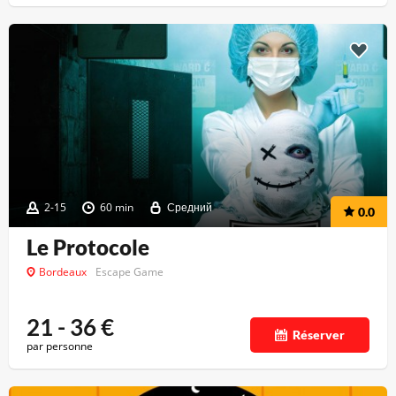
2-15
60 min
Средний
0.0
Le Protocole
Bordeaux
Escape Game
21 - 36
€
Réserver
par personne