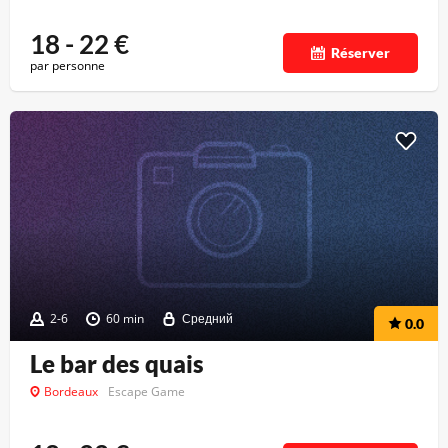
18 - 22
€
Réserver
par personne
2-6
60 min
Средний
0.0
Le bar des quais
Bordeaux
Escape Game