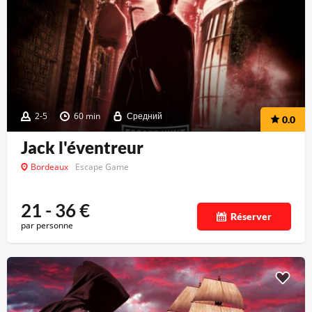
2-5
60 min
Средний
0.0
Jack l'éventreur
Bordeaux
Escape Game
21 - 36
€
Réserver
par personne