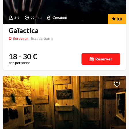
3-9
60 min
Средний
0.0
Gaïactica
Bordeaux
Escape Game
18 - 30
€
Réserver
par personne