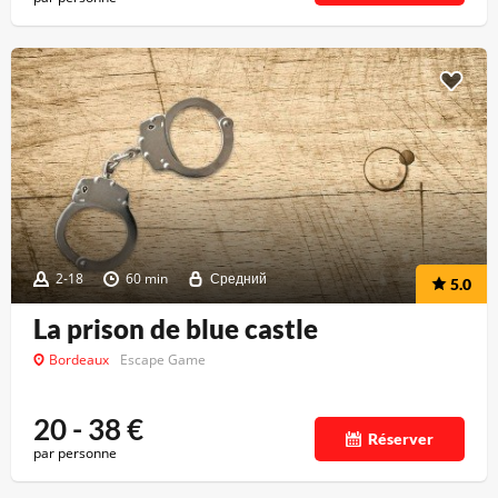
2-18
60 min
Средний
5.0
La prison de blue castle
Bordeaux
Escape Game
20 - 38
€
Réserver
par personne