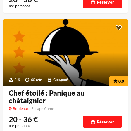
Réserver
par personne
2-6
60 min
Средний
0.0
Chef étoilé : Panique au
châtaignier
Bordeaux
Escape Game
20 - 36
€
Réserver
par personne