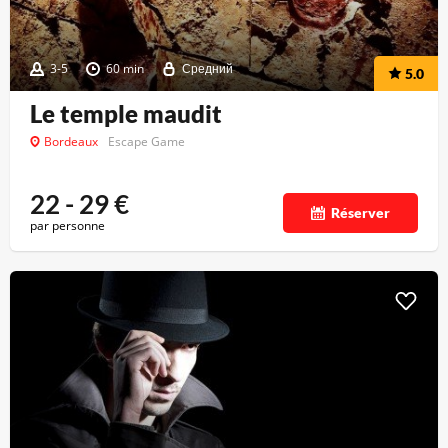
3-5
60 min
Средний
5.0
Le temple maudit
Bordeaux
Escape Game
22 - 29
€
Réserver
par personne