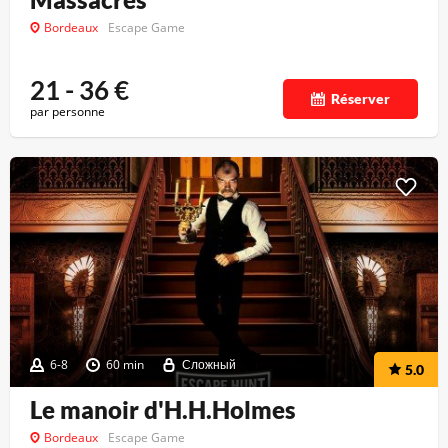
Bordeaux
Escape Game
21 - 36
€
Réserver
par personne
6-8
60 min
Сложный
5.0
Le manoir d'H.H.Holmes
Bordeaux
Escape Game