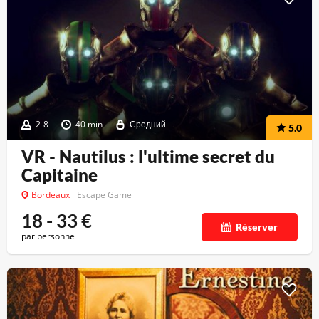
2-8
40 min
Средний
5.0
VR - Nautilus : l'ultime secret du
Capitaine
Bordeaux
Escape Game
18 - 33
€
Réserver
par personne