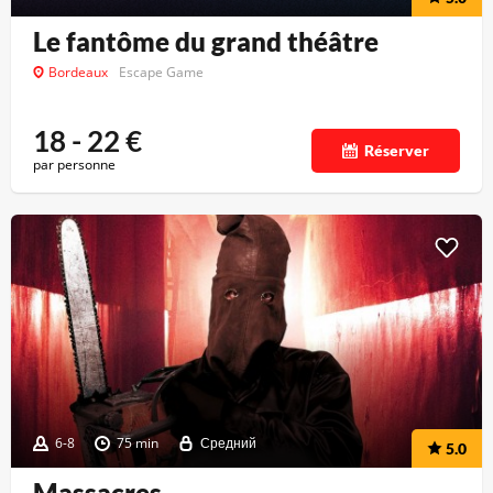
Le fantôme du grand théâtre
Bordeaux
Escape Game
18 - 22
€
Réserver
par personne
6-8
75 min
Средний
5.0
Massacres