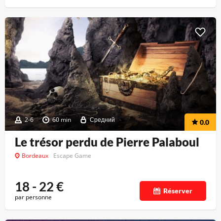
2-6
60 min
Средний
0.0
Le trésor perdu de Pierre Palaboul
Bordeaux
Escape Game
18 - 22
€
Réserver
par personne