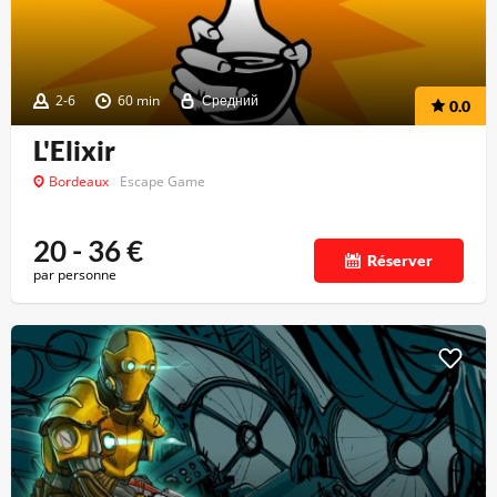
2-6
60 min
Средний
0.0
L'Elixir
Bordeaux
Escape Game
20 - 36
€
Réserver
par personne