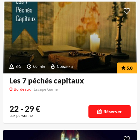
3-5
60 min
Средний
5.0
Les 7 péchés capitaux
Bordeaux
Escape Game
22 - 29
€
Réserver
par personne