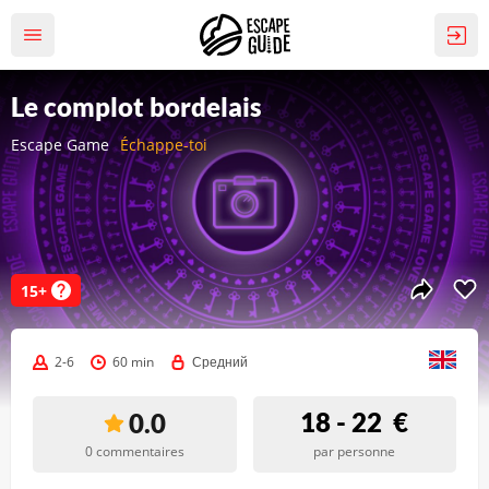
Le complot bordelais
Escape Game
Échappe-toi
15+
2-6
60 min
Средний
18 - 22
€
0.0
0 commentaires
par personne