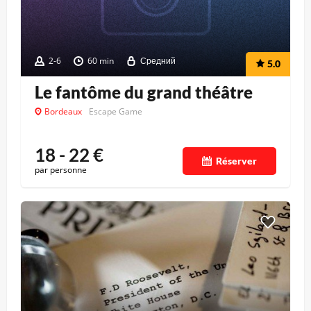
2-6
60 min
Средний
5.0
Le fantôme du grand théâtre
Bordeaux
Escape Game
18 - 22
€
Réserver
par personne