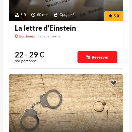
3-5
60 min
Средний
5.0
La lettre d'Einstein
Bordeaux
Escape Game
22 - 29
€
Réserver
par personne