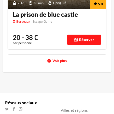
2-18
60 min
Средний
5.0
La prison de blue castle
Bordeaux
Escape Game
20 - 38
€
Réserver
par personne
Voir plus
Réseaux sociaux
Villes et régions