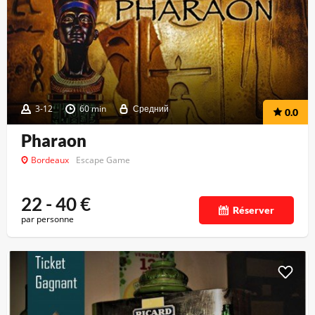
3-12
60 min
Средний
0.0
Pharaon
Bordeaux
Escape Game
22 - 40
€
Réserver
par personne