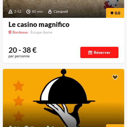
2-12
60 min
Средний
0.0
Le casino magnifico
Bordeaux
Escape Game
20 - 38
€
Réserver
par personne