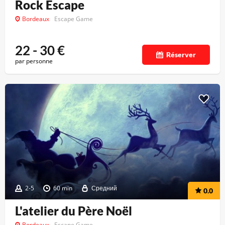
Rock Escape
Bordeaux
Escape Game
22 - 30
€
Réserver
par personne
2-5
60 min
Средний
0.0
L'atelier du Père Noël
Bordeaux
Escape Game