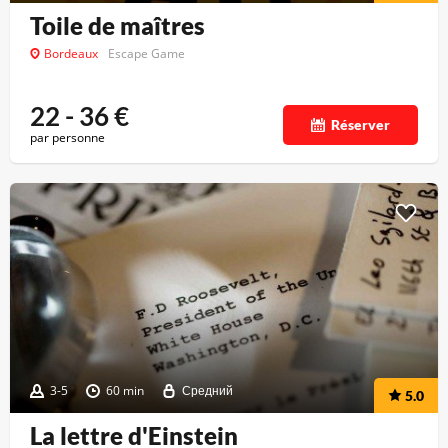
Toile de maîtres
Bordeaux
Escape Game
22 - 36
€
Réserver
par personne
3-5
60 min
Средний
5.0
La lettre d'Einstein