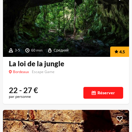
3-5
60 min
Средний
4.5
La loi de la jungle
Bordeaux
Escape Game
22 - 27
€
Réserver
par personne