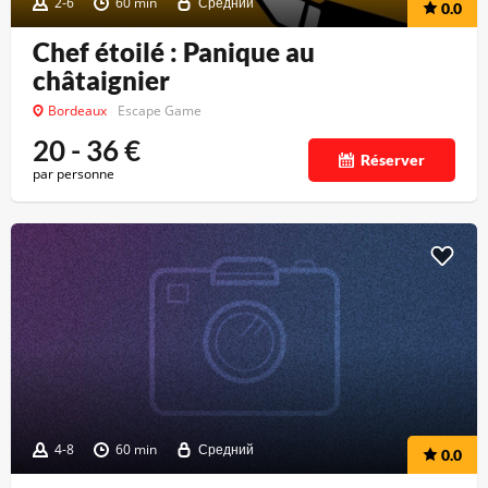
2-6
60 min
Средний
0.0
Chef étoilé : Panique au
châtaignier
Bordeaux
Escape Game
20 - 36
€
Réserver
par personne
4-8
60 min
Средний
0.0