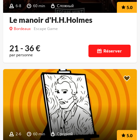
6-8
60 min
Сложный
5.0
Le manoir d'H.H.Holmes
Bordeaux
Escape Game
21 - 36
€
Réserver
par personne
2-6
60 min
Средний
5.0