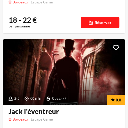
Bordeaux
Escape Game
18 - 22
€
Réserver
par personne
2-5
60 min
Средний
0.0
Jack l'éventreur
Bordeaux
Escape Game