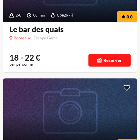
2-6
60 min
Средний
0.0
Le bar des quais
Bordeaux
Escape Game
18 - 22
€
Réserver
par personne