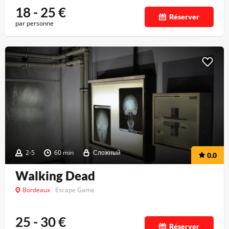
18 - 25
€
Réserver
par personne
2-5
60 min
Сложный
0.0
Walking Dead
Bordeaux
Escape Game
25 - 30
€
Réserver