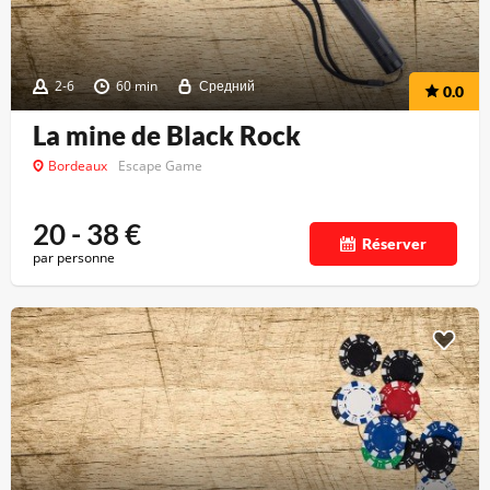
2-6
60 min
Средний
0.0
La mine de Black Rock
Bordeaux
Escape Game
20 - 38
€
Réserver
par personne