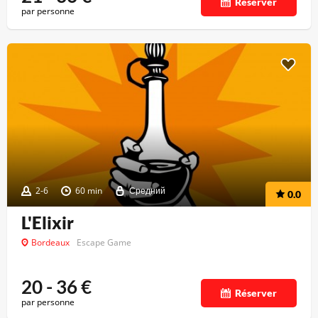
Réserver
par personne
2-6
60 min
Средний
0.0
L'Elixir
Bordeaux
Escape Game
20 - 36
€
Réserver
par personne