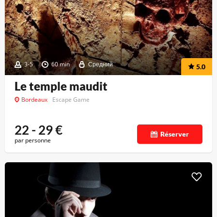
3-5
60 min
Средний
5.0
Le temple maudit
Bordeaux
Escape Game
22 - 29
€
Réserver
par personne