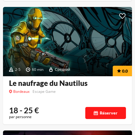
2-5
60 min
Средний
0.0
Le naufrage du Nautilus
Bordeaux
Escape Game
18 - 25
€
Réserver
par personne