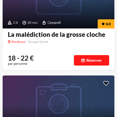
2-6
60 min
Средний
0.0
La malédiction de la grosse cloche
Bordeaux
Escape Game
18 - 22
€
Réserver
par personne