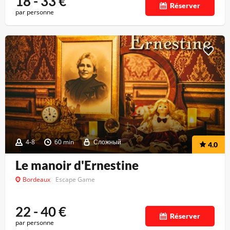
18 - 33
€
Réserver
par personne
4-8
60 min
Сложный
4.0
Le manoir d'Ernestine
Bordeaux
Escape Game
22 - 40
€
Réserver
par personne