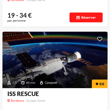
19 - 34
€
Réserver
par personne
1-5
40 min
Средний
0.0
ISS RESCUE
Bordeaux
Escape Game