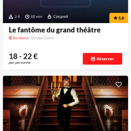
2-6
60 min
Средний
5.0
Le fantôme du grand théâtre
Bordeaux
Escape Game
18 - 22
€
Réserver
par personne