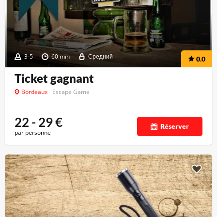
3-5
60 min
Средний
0.0
Ticket gagnant
Bordeaux
Escape Game
22 - 29
€
Réserver
par personne