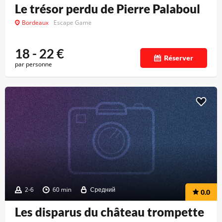
Le trésor perdu de Pierre Palaboul
Bordeaux
Escape Game
18 - 22
€
Réserver
par personne
2-6
60 min
Средний
0.0
Les disparus du château trompette