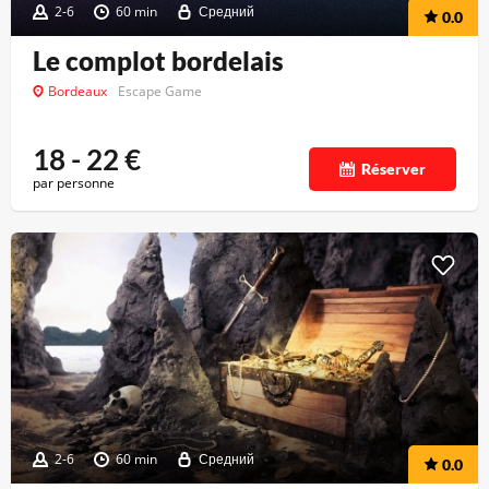
2-6
60 min
Средний
0.0
Le complot bordelais
Bordeaux
Escape Game
18 - 22
€
Réserver
par personne
2-6
60 min
Средний
0.0