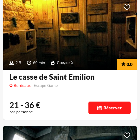
2-5
60 min
Средний
0.0
Le casse de Saint Emilion
Bordeaux
Escape Game
21 - 36
€
Réserver
par personne