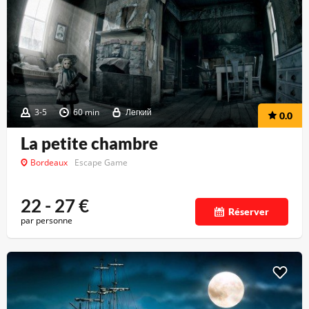
3-5
60 min
Легкий
0.0
La petite chambre
Bordeaux
Escape Game
22 - 27
€
Réserver
par personne