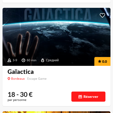
3-9
60 min
Средний
0.0
Gaïactica
Bordeaux
Escape Game
18 - 30
€
Réserver
par personne