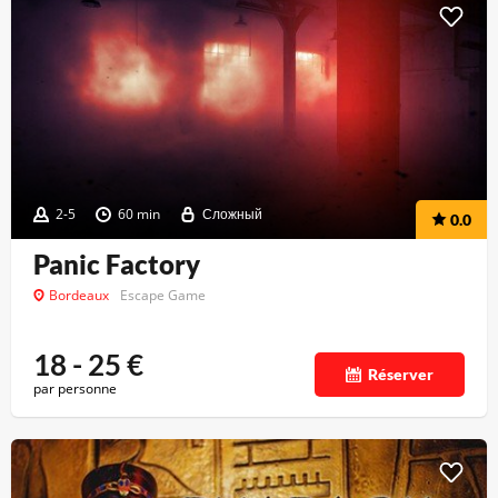
2-5
60 min
Сложный
0.0
Panic Factory
Bordeaux
Escape Game
18 - 25
€
Réserver
par personne