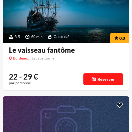
3-5
60 min
Сложный
0.0
Le vaisseau fantôme
Bordeaux
Escape Game
22 - 29
€
Réserver
par personne