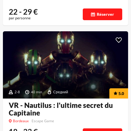
22 - 29
€
Réserver
par personne
2-8
40 min
Средний
5.0
VR - Nautilus : l'ultime secret du
Capitaine
Bordeaux
Escape Game