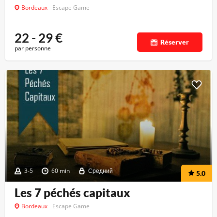
Bordeaux
Escape Game
22 - 29
€
Réserver
par personne
3-5
60 min
Средний
5.0
Les 7 péchés capitaux
Bordeaux
Escape Game