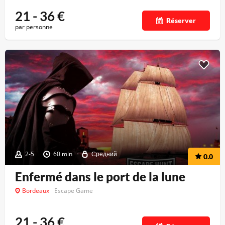
21 - 36
€
Réserver
par personne
2-5
60 min
Средний
0.0
Enfermé dans le port de la lune
Bordeaux
Escape Game
21 - 36
€