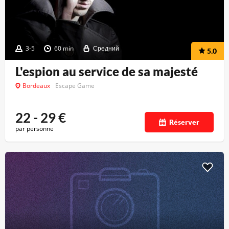
3-5
60 min
Средний
5.0
L'espion au service de sa majesté
Bordeaux
Escape Game
22 - 29
€
Réserver
par personne