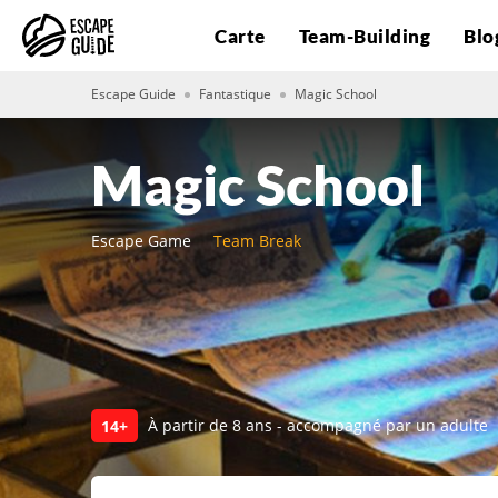
Carte
Team-Building
Blo
Escape Guide
Fantastique
Magic School
Magic School
Escape Game
Team Break
À partir de 8 ans - accompagné par un adulte
14+