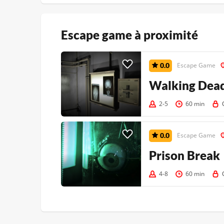
Escape game à proximité
0.0
Escape Game
Walking Dea
2-5
60 min
0.0
Escape Game
Prison Break
4-8
60 min