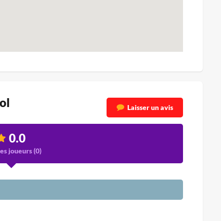
ol
Laisser un avis
0.0
es joueurs (
0
)