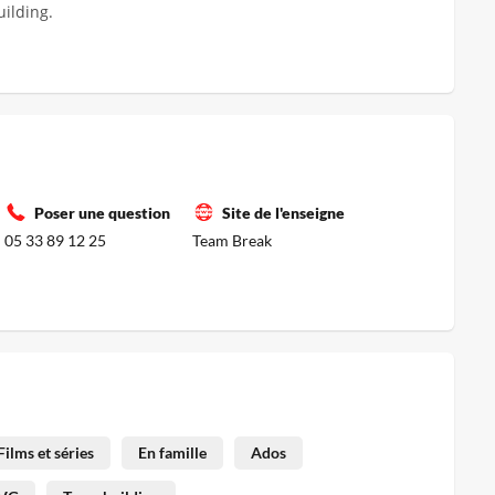
uilding.
Poser une question
Site de l'enseigne
05 33 89 12 25
Team Break
Films et séries
En famille
Ados