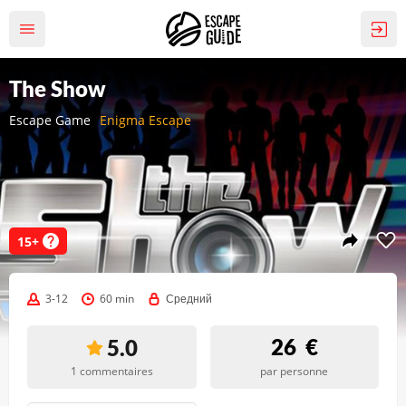
The Show
Escape Game
Enigma Escape
15+
3-12
60 min
Средний
26
€
5.0
1 commentaires
par personne