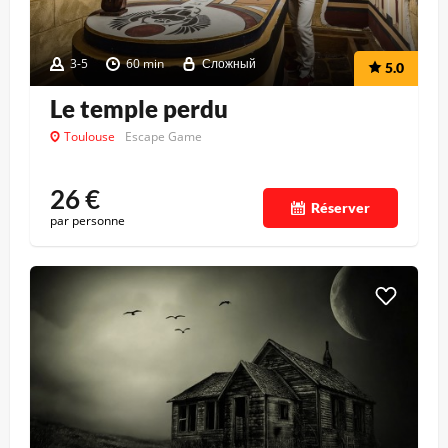
3-5
60 min
Сложный
5.0
Le temple perdu
Toulouse
Escape Game
26
€
Réserver
par personne