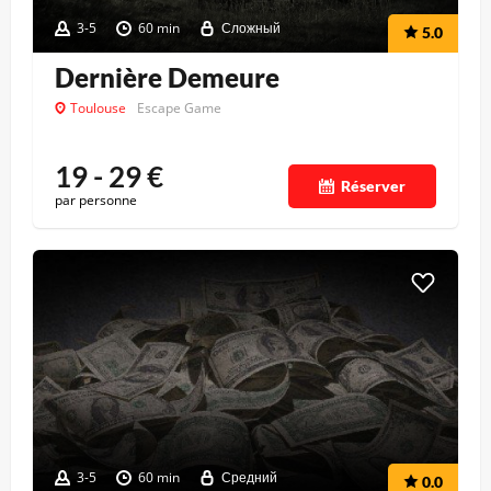
3-5
60 min
Сложный
5.0
Dernière Demeure
Toulouse
Escape Game
19 - 29
€
Réserver
par personne
3-5
60 min
Средний
0.0