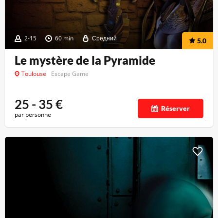
2-15
60 min
Средний
5.0
Le mystère de la Pyramide
Toulouse
Escape Game
25 - 35
€
Réserver
par personne