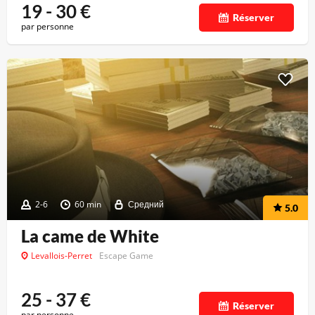
19 - 30
€
Réserver
par personne
2-6
60 min
Средний
5.0
La came de White
Levallois-Perret
Escape Game
25 - 37
€
Réserver
par personne