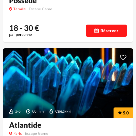
Possédé
Terville
Escape Game
18 - 30
€
Réserver
par personne
3-6
60 min
Средний
5.0
Atlantide
Paris
Escape Game