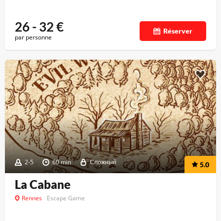
26 - 32
€
Réserver
par personne
2-5
60 min
Сложный
5.0
La Cabane
Rennes
Escape Game