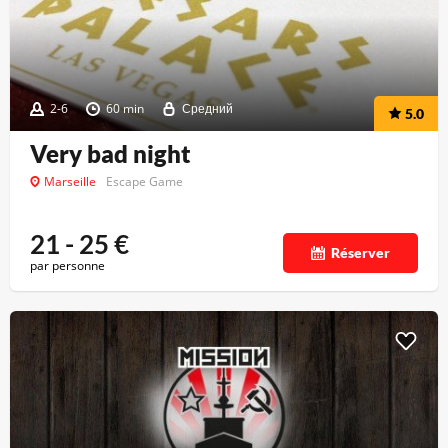
2-6
60 min
Средний
5.0
Very bad night
Marseille
Escape Game
21 - 25
€
Réserver
par personne