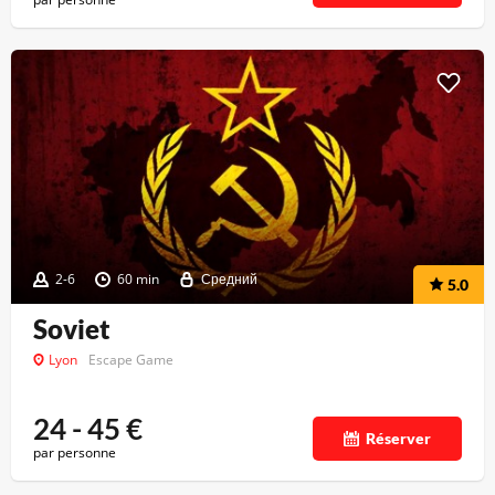
2-6
60 min
Средний
5.0
Soviet
Lyon
Escape Game
24 - 45
€
Réserver
par personne