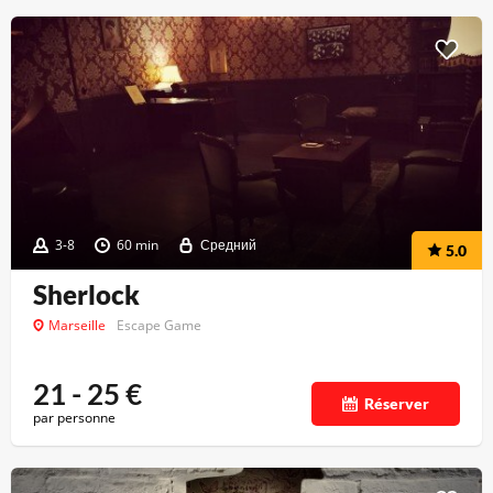
3-8
60 min
Средний
5.0
Sherlock
Marseille
Escape Game
21 - 25
€
Réserver
par personne