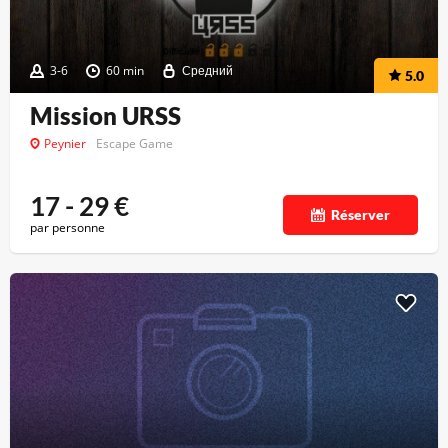
3-6
60 min
Средний
5.0
Mission URSS
Peynier
Escape Game
17 - 29
€
Réserver
par personne