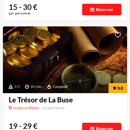
15 - 30
€
Réserver
par personne
3-5
60 min
Средний
0.0
Le Trésor de La Buse
Lesparre-Médoc
Escape Game
19 - 29
€
Réserver