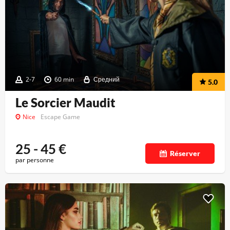
2-7
60 min
Средний
5.0
Le Sorcier Maudit
Nice
Escape Game
25 - 45
€
Réserver
par personne