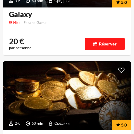
3-6
60 min
Средний
5.0
Galaxy
Nice
Escape Game
20
€
Réserver
par personne
2-6
60 min
Средний
5.0