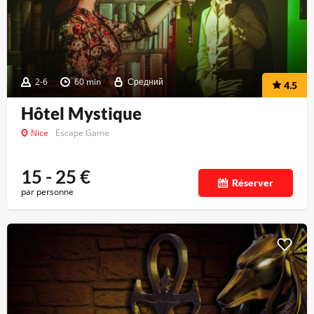
2-6
60 min
Средний
4.5
Hôtel Mystique
Nice
Escape Game
15 - 25
€
Réserver
par personne