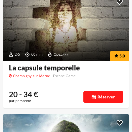
2-5
60 min
Средний
5.0
La capsule temporelle
Champigny-sur-Marne
Escape Game
20 - 34
€
Réserver
par personne