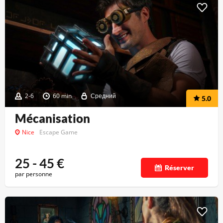
2-6
60 min
Средний
5.0
Mécanisation
Nice
Escape Game
25 - 45
€
Réserver
par personne