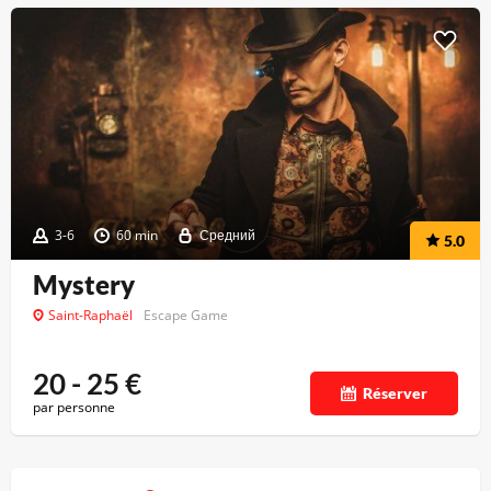
3-6
60 min
Средний
5.0
Mystery
Saint-Raphaël
Escape Game
20 - 25
€
Réserver
par personne