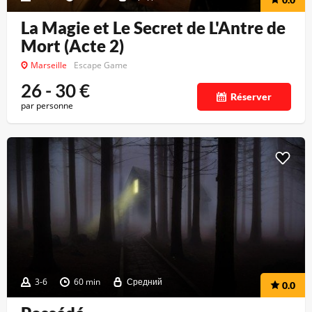
La Magie et Le Secret de L'Antre de
Mort (Acte 2)
Marseille
Escape Game
26 - 30
€
Réserver
par personne
3-6
60 min
Средний
0.0