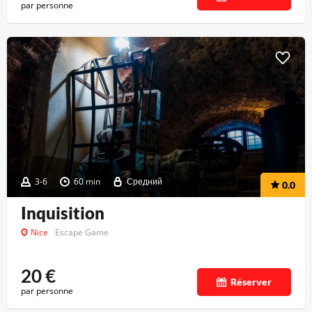
par personne
3-6
60 min
Средний
0.0
Inquisition
Nice
Escape Game
20
€
Réserver
par personne