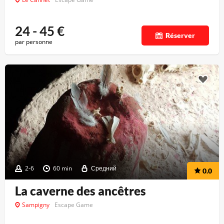
24 - 45
€
Réserver
par personne
2-6
60 min
Средний
0.0
La caverne des ancêtres
Sampigny
Escape Game