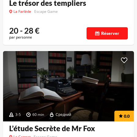
Le trésor des templiers
La Farlède
Escape Game
20 - 28
€
Réserver
par personne
3-5
60 min
Средний
0.0
L’étude Secrète de Mr Fox
Le Cannet
Escape Game