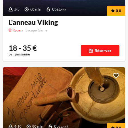
3-5
60 min
Средний
0.0
L'anneau Viking
Rouen
Escape Game
18 - 35
€
Réserver
par personne
4-10
90 min
Средний
0.0