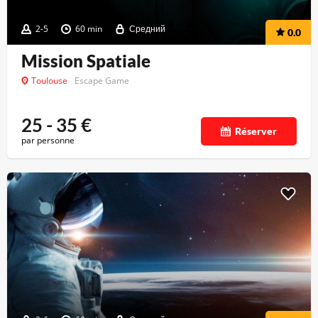
2-5
60 min
Средний
0.0
Mission Spatiale
Toulouse
Escape Game
25 - 35
€
Réserver
par personne