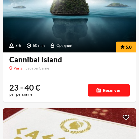
3-6
60 min
Средний
5.0
Cannibal Island
Paris
Escape Game
23 - 40
€
Réserver
par personne