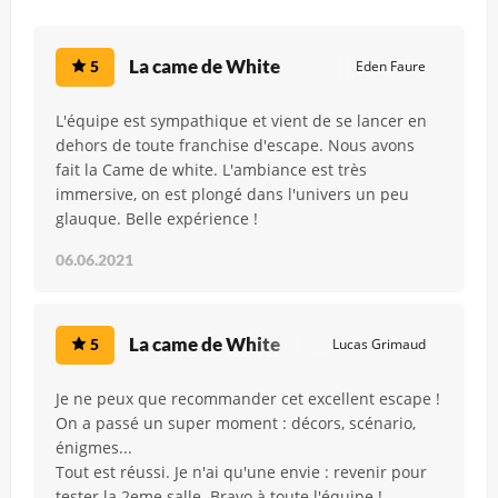
La came de White
5
Eden Faure
L'équipe est sympathique et vient de se lancer en
dehors de toute franchise d'escape. Nous avons
fait la Came de white. L'ambiance est très
immersive, on est plongé dans l'univers un peu
glauque. Belle expérience !
06.06.2021
La came de White
5
Lucas Grimaud
Je ne peux que recommander cet excellent escape !
On a passé un super moment : décors, scénario,
énigmes...
Tout est réussi. Je n'ai qu'une envie : revenir pour
tester la 2eme salle. Bravo à toute l'équipe !