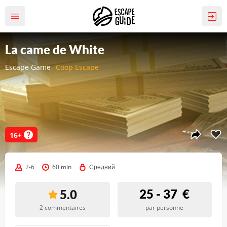
La came de White
Escape Game
Coop Escape
16+
2-6
60 min
Средний
25 - 37
€
5.0
2 commentaires
par personne