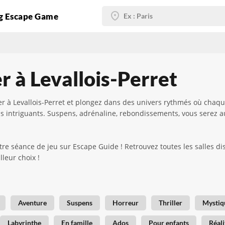
g Escape Game
r à Levallois-Perret
er à Levallois-Perret et plongez dans des univers rythmés où chaq
plus intriguants. Suspens, adrénaline, rebondissements, vous serez 
 séance de jeu sur Escape Guide ! Retrouvez toutes les salles disp
lleur choix !
Aventure
Suspens
Horreur
Thriller
Mystiq
Labyrinthe
En famille
Ados
Pour enfants
Réali