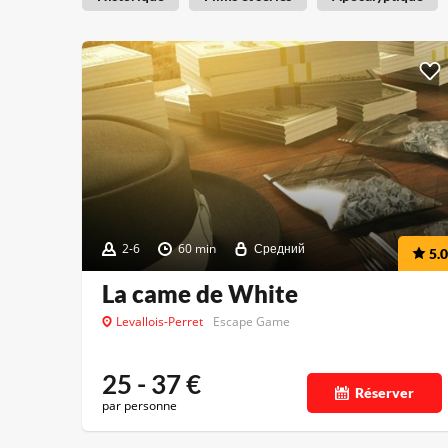
2-6
60 min
Средний
5.0
La came de White
Levallois-Perret
Escape Game
25 - 37
€
Réserver
par personne