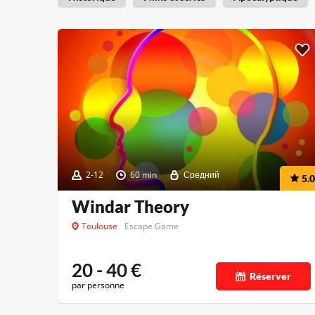
2-12
60 min
Средний
5.0
Windar Theory
Toulouse
Escape Game
20 - 40
€
Réserver
par personne