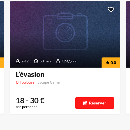
2-12
60 min
Средний
0.0
L’évasion
Toulouse
Escape Game
18 - 30
€
Réserver
par personne