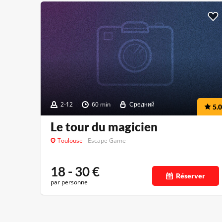
2-12
60 min
Средний
5.0
Le tour du magicien
Toulouse
Escape Game
18 - 30
€
Réserver
par personne