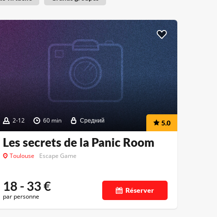
2-12
60 min
Средний
5.0
Les secrets de la Panic Room
Toulouse
Escape Game
18 - 33
€
Réserver
par personne