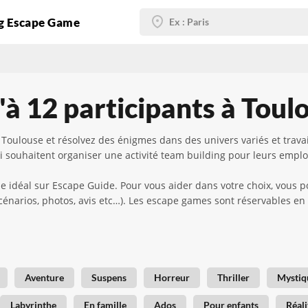
g Escape Game
à 12 participants à Toul
 Toulouse et résolvez des énigmes dans des univers variés et trava
i souhaitent organiser une activité team building pour leurs emplo
e idéal sur Escape Guide. Pour vous aider dans votre choix, vous p
 scénarios, photos, avis etc…). Les escape games sont réservables en
Aventure
Suspens
Horreur
Thriller
Mystiq
Labyrinthe
En famille
Ados
Pour enfants
Réali