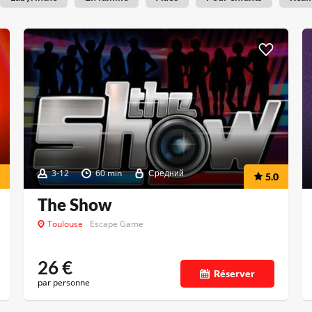
3-12
60 min
Средний
5.0
The Show
Toulouse
Escape Game
26
€
Réserver
par personne