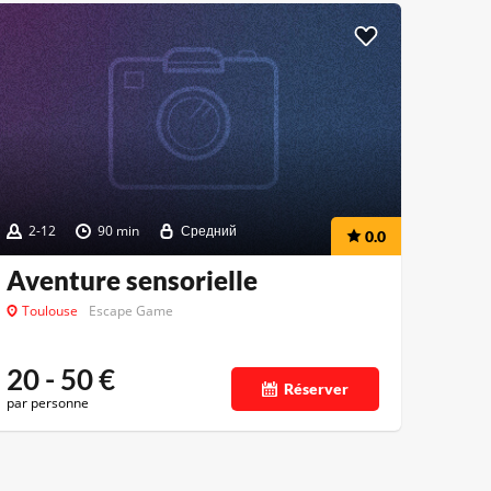
2-12
90 min
Средний
0.0
Aventure sensorielle
Toulouse
Escape Game
20 - 50
€
Réserver
par personne