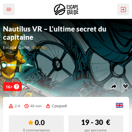
Nautilus VR – L’ultime secret du
capitaine
Escape Game
Illucity
16+
2-4
40 min
Средний
19 - 30
€
0.0
0 commentaires
par personne