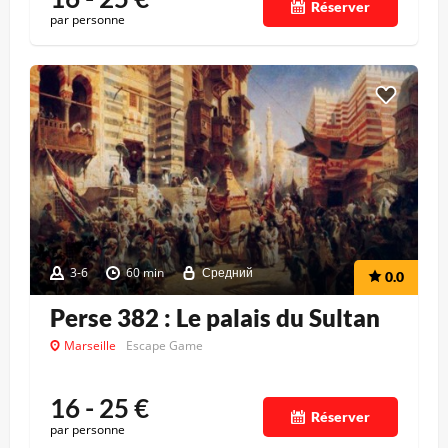
Réserver
par personne
3-6
60 min
Средний
0.0
Perse 382 : Le palais du Sultan
Marseille
Escape Game
16 - 25
€
Réserver
par personne