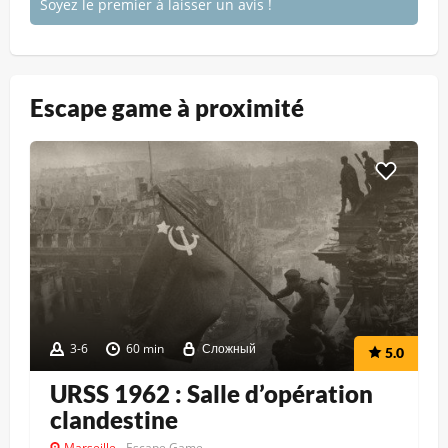
Soyez le premier à laisser un avis !
Escape game à proximité
3-6
60 min
Сложный
5.0
URSS 1962 : Salle d’opération
clandestine
Marseille
Escape Game