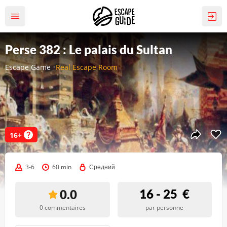
Perse 382 : Le palais du Sultan
Escape Game
Real Escape Room
16+
3-6
60 min
Средний
16 - 25
€
0.0
0 commentaires
par personne