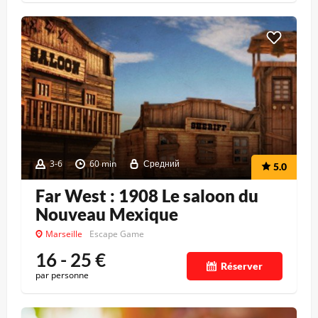
3-6
60 min
Средний
5.0
Far West : 1908 Le saloon du
Nouveau Mexique
Marseille
Escape Game
16 - 25
€
Réserver
par personne