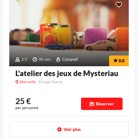
2-5
90 min
Средний
0.0
L'atelier des jeux de Mysteriau
Marseille
Escape Game
25
€
Réserver
par personne
Voir plus