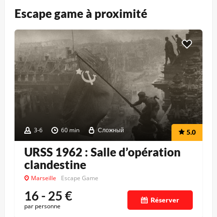
Escape game à proximité
3-6
60 min
Сложный
5.0
URSS 1962 : Salle d’opération
clandestine
Marseille
Escape Game
16 - 25
€
Réserver
par personne