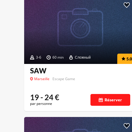
3-6
60 min
Сложный
5.0
SAW
Marseille
Escape Game
19 - 24
€
Réserver
par personne