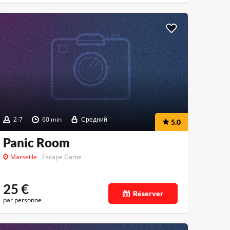
2-7
60 min
Средний
5.0
Panic Room
Marseille
Escape Game
25
€
Réserver
par personne