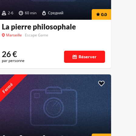
2-6
60 min
Средний
0.0
La pierre philosophale
Marseille
Escape Game
26
€
Réserver
par personne
Fermé