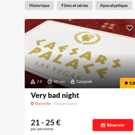
Historique
Films et séries
Apocalyptique
2-6
60 min
Средний
5.0
Very bad night
Marseille
Escape Game
21 - 25
€
Réserver
par personne