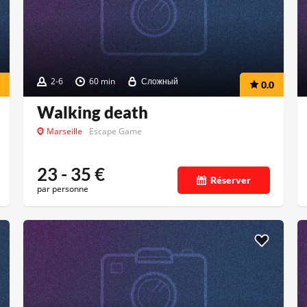
2-6
60 min
Сложный
0.0
Walking death
Marseille
Escape Game
23 - 35
€
Réserver
par personne