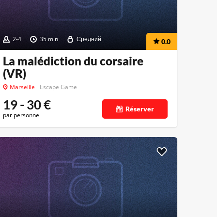
2-4
35 min
Средний
0.0
La malédiction du corsaire
(VR)
Marseille
Escape Game
19 - 30
€
Réserver
par personne