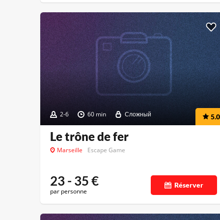
2-6
60 min
Сложный
5.0
Le trône de fer
Marseille
Escape Game
23 - 35
€
Réserver
par personne