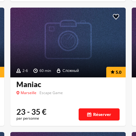
2-6
60 min
Сложный
5.0
Maniac
Marseille
Escape Game
23 - 35
€
Réserver
par personne