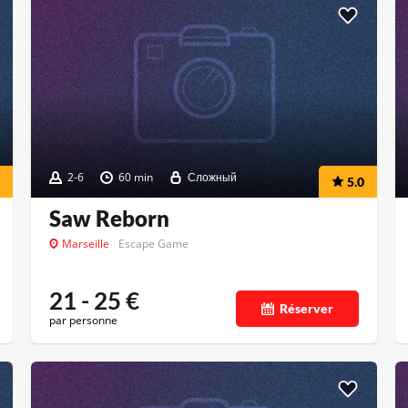
2-6
60 min
Сложный
5.0
Saw Reborn
Marseille
Escape Game
21 - 25
€
Réserver
par personne