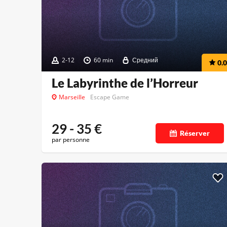
2-12
60 min
Средний
0.0
Le Labyrinthe de l’Horreur
Marseille
Escape Game
29 - 35
€
Réserver
par personne