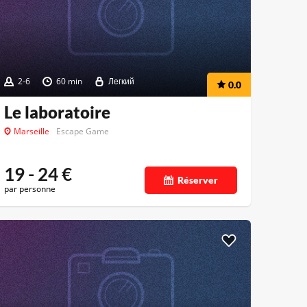
2-6
60 min
Легкий
0.0
Le laboratoire
Marseille
Escape Game
19 - 24
€
Réserver
par personne