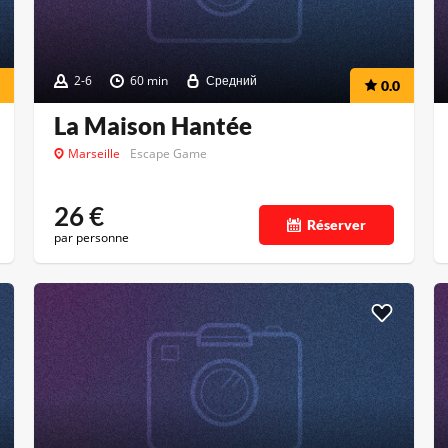
2-6
60 min
Средний
0.0
La Maison Hantée
Marseille
Escape Game
26
€
Réserver
par personne