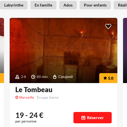
Labyrinthe
En famille
Ados
Pour enfants
Réali
2-6
60 min
Средний
5.0
Le Tombeau
Marseille
Escape Game
19 - 24
€
Réserver
par personne