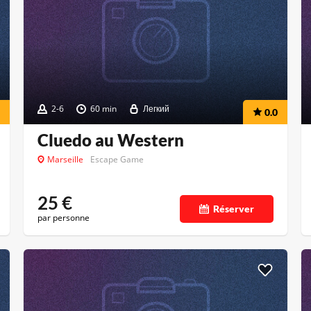
2-6
60 min
Легкий
0.0
Cluedo au Western
Marseille
Escape Game
25
€
Réserver
par personne