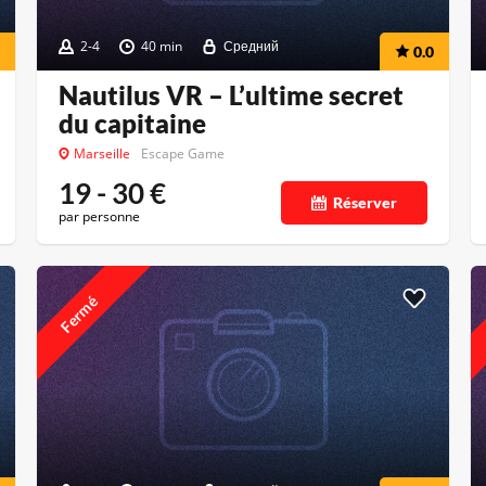
2-4
40 min
Средний
0.0
Nautilus VR – L’ultime secret
du capitaine
Marseille
Escape Game
19 - 30
€
Réserver
par personne
Fermé