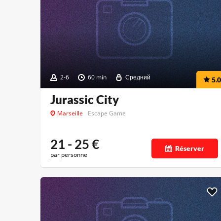
2-6
60 min
Средний
5.0
Jurassic City
Marseille
Escape Game
21 - 25
€
Réserver
par personne