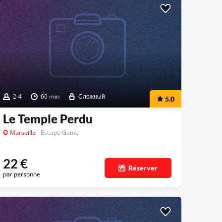
2-4
60 min
Сложный
5.0
Le Temple Perdu
Marseille
Escape Game
22
€
Réserver
par personne