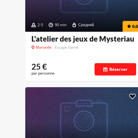
2-5
90 min
Средний
0.0
L'atelier des jeux de Mysteriau
Marseille
Escape Game
25
€
Réserver
par personne