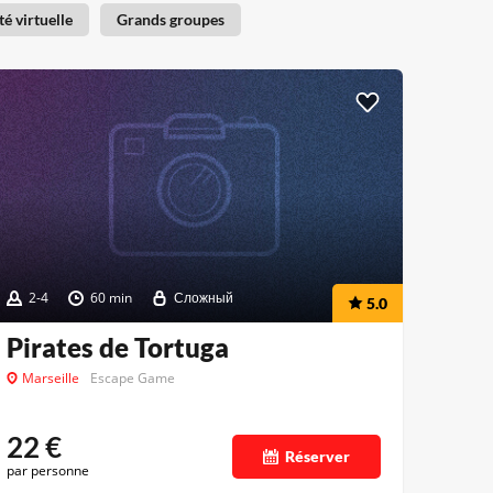
té virtuelle
Grands groupes
2-4
60 min
Сложный
5.0
Pirates de Tortuga
Marseille
Escape Game
22
€
Réserver
par personne