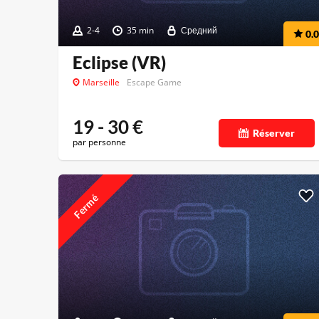
2-4
35 min
Средний
0.0
Eclipse (VR)
Marseille
Escape Game
19 - 30
€
Réserver
par personne
Fermé