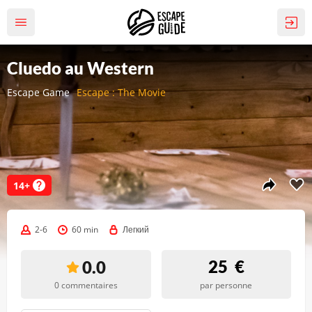
Cluedo au Western
Escape Game
Escape : The Movie
14+
2-6
60 min
Легкий
25
€
0.0
0 commentaires
par personne