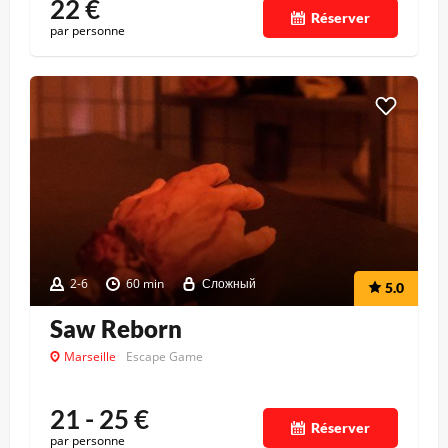
22
€
Réserver
par personne
2-6
60 min
Сложный
5.0
Saw Reborn
Marseille
Escape Game
21 - 25
€
Réserver
par personne