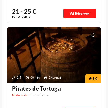
21 - 25
€
Réserver
par personne
2-4
60 min
Сложный
5.0
Pirates de Tortuga
Marseille
Escape Game