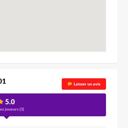
01
Laisser un avis
5.0
es joueurs (
3
)