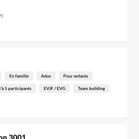
P)
En famille
Ados
Pour enfants
'à 5 participants
EVJF / EVG
Team building
ion 3001