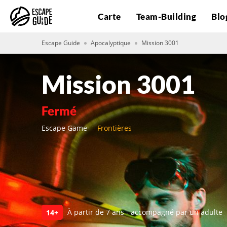
Carte
Team-Building
Blo
Escape Guide
Apocalyptique
Mission 3001
Mission 3001
Fermé
Escape Game
Frontières
À partir de 7 ans - accompagné par un adulte
14+