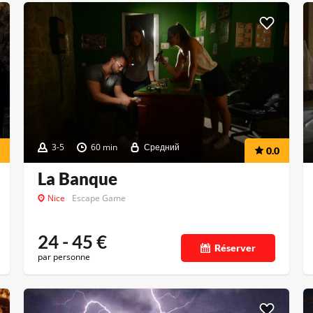
3-5
60 min
Средний
0.0
La Banque
Nice
Escape Game
24 - 45
€
Réserver
par personne