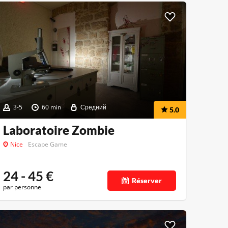
3-5
60 min
Средний
5.0
Laboratoire Zombie
Nice
Escape Game
24 - 45
€
Réserver
par personne