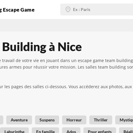
g Escape Game
Building à Nice
e travail de votre vie en jouant dans un escape game team building
eures armes pour réussir votre mission. Les salles team building s
ur les pages des salles ci-dessous. Vous accéderez aux photos, aux 
 !
Aventure
Suspens
Horreur
Thriller
Mystiq
Labyrinthe
En famille
Ados
Pour enfants
Réali