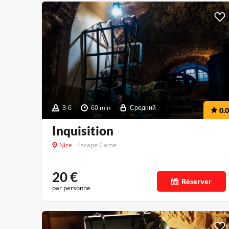
3-6
60 min
Средний
0.0
Inquisition
Nice
Escape Game
20
€
Réserver
par personne