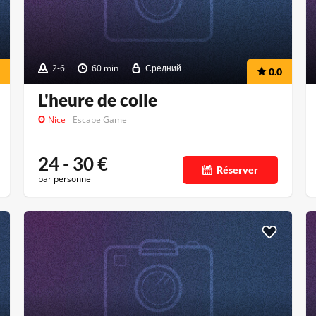
2-6
60 min
Средний
0.0
L'heure de colle
Nice
Escape Game
24 - 30
€
Réserver
par personne