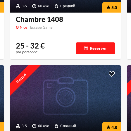
3-5
60 min
Средний
5.0
Chambre 1408
Nice
Escape Game
25 - 32
€
Réserver
par personne
Fermé
3-5
60 min
Сложный
4.8