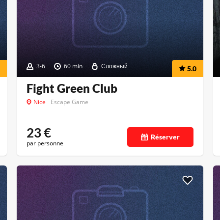
3-6
60 min
Сложный
5.0
Fight Green Club
Nice
Escape Game
23
€
Réserver
par personne