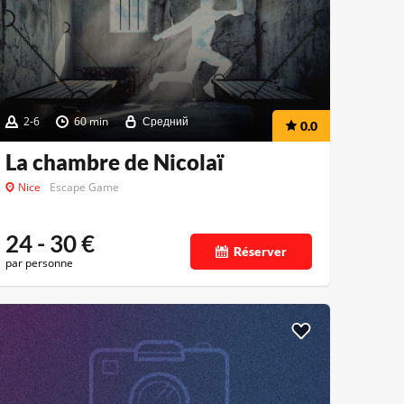
2-6
60 min
Средний
0.0
La chambre de Nicolaï
Nice
Escape Game
24 - 30
€
Réserver
par personne