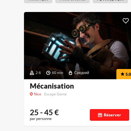
2-6
60 min
Средний
5.0
Mécanisation
Nice
Escape Game
25 - 45
€
Réserver
par personne