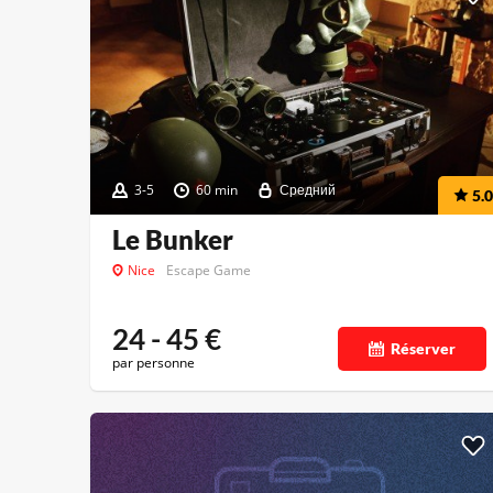
3-5
60 min
Средний
5.0
Le Bunker
Nice
Escape Game
24 - 45
€
Réserver
par personne