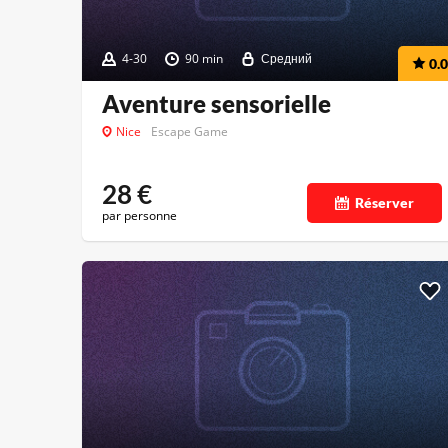
4-30
90 min
Средний
0.0
Aventure sensorielle
Nice
Escape Game
28
€
Réserver
par personne