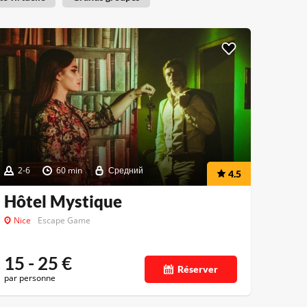
2-6
60 min
Средний
4.5
Hôtel Mystique
Nice
Escape Game
15 - 25
€
Réserver
par personne