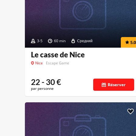
3-5
60 min
Средний
5.0
Le casse de Nice
Nice
Escape Game
22 - 30
€
Réserver
par personne