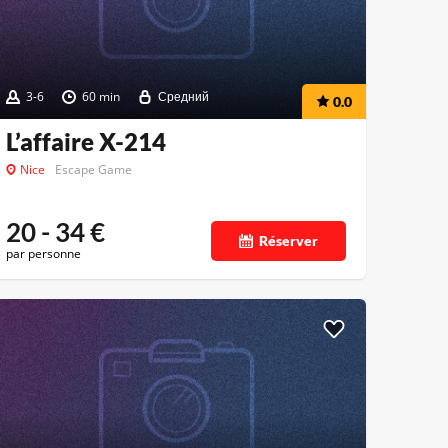
3-6
60 min
Средний
0.0
L’affaire X-214
Nice
Escape Game
20 - 34
€
Réserver
par personne