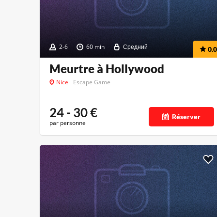
2-6
60 min
Средний
0.0
Meurtre à Hollywood
Nice
Escape Game
24 - 30
€
Réserver
par personne