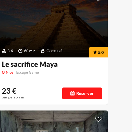
3-6
60 min
Сложный
5.0
Le sacrifice Maya
Nice
Escape Game
23
€
Réserver
par personne