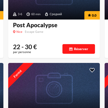
3-6
60 min
Средний
0.0
Post Apocalypse
Nice
Escape Game
22 - 30
€
Réserver
par personne
Fermé