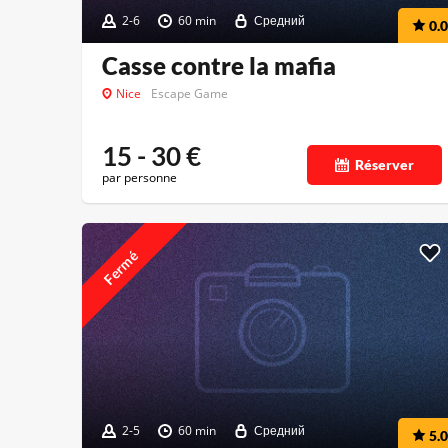
2-6
60 min
Средний
0.0
Casse contre la mafia
Nice
Escape Game
15 - 30
€
Réserver
par personne
Fermé
2-5
60 min
Средний
5.0