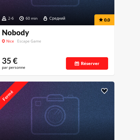
2-6
60 min
Средний
0.0
Nobody
Nice
Escape Game
35
€
Réserver
par personne
Fermé