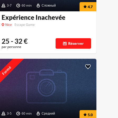
3-7
60 min
Сложный
4.7
Expérience Inachevée
Nice
Escape Game
25 - 32
€
Réserver
par personne
Fermé
3-5
60 min
Средний
5.0