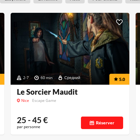
2-7
60 min
Средний
5.0
Le Sorcier Maudit
Nice
Escape Game
25 - 45
€
Réserver
par personne