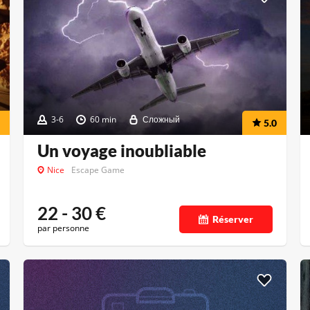
3-6
60 min
Сложный
5.0
Un voyage inoubliable
Nice
Escape Game
22 - 30
€
Réserver
par personne