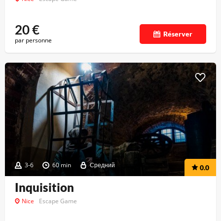
20
€
Réserver
par personne
3-6
60 min
Средний
0.0
Inquisition
Nice
Escape Game