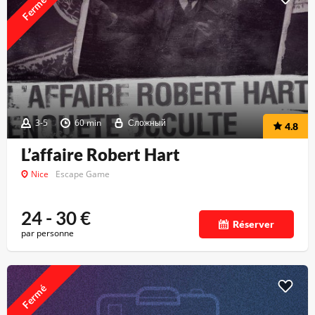
Fermé
3-5
60 min
Сложный
4.8
L’affaire Robert Hart
Nice
Escape Game
24 - 30
€
Réserver
par personne
Fermé