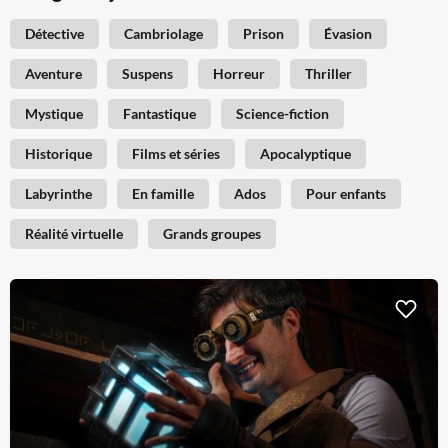
Détective
Cambriolage
Prison
Évasion
Aventure
Suspens
Horreur
Thriller
Mystique
Fantastique
Science-fiction
Historique
Films et séries
Apocalyptique
Labyrinthe
En famille
Ados
Pour enfants
Réalité virtuelle
Grands groupes