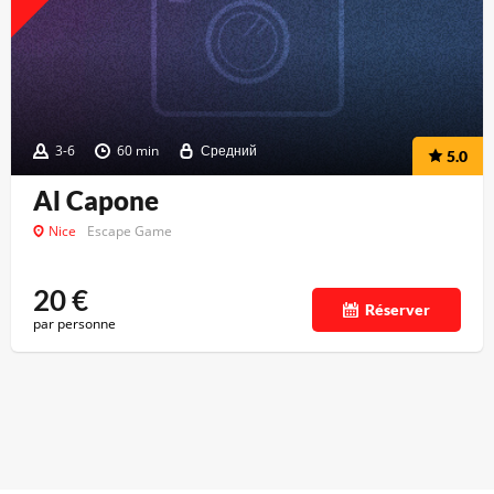
3-6
60 min
Средний
5.0
Al Capone
Nice
Escape Game
20
€
Réserver
par personne