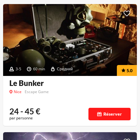
3-5
60 min
Средний
5.0
Le Bunker
Nice
Escape Game
24 - 45
€
Réserver
par personne