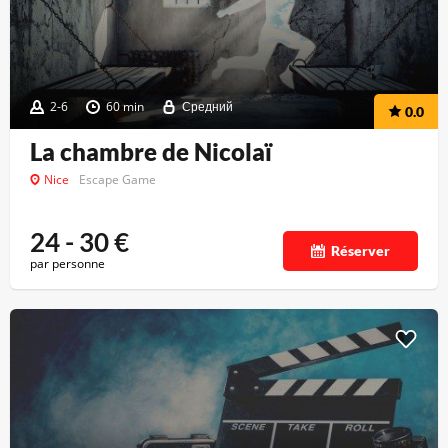
2-6
60 min
Средний
0.0
La chambre de Nicolaï
Nice
Escape Game
24 - 30
€
Réserver
par personne