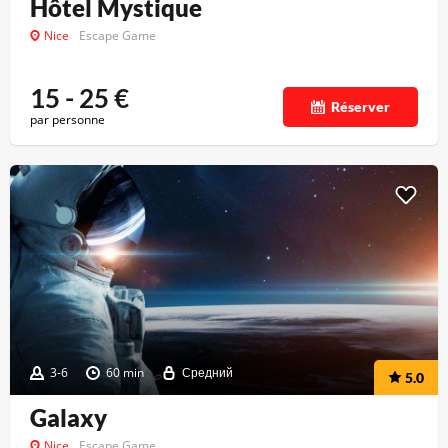
Hôtel Mystique
Nice
Escape Game
15 - 25
€
Réserver
par personne
3-6
60 min
Средний
5.0
Galaxy
Nice
Escape Game