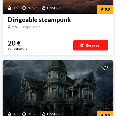
3-6
60 min
Средний
0.0
Dirigeable steampunk
Nice
Escape Game
20
€
Réserver
par personne
3-6
60 min
Средний
0.0