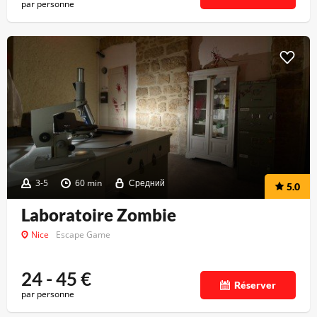
par personne
3-5
60 min
Средний
5.0
Laboratoire Zombie
Nice
Escape Game
24 - 45
€
Réserver
par personne