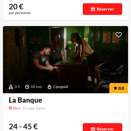
20
€
Réserver
par personne
3-5
60 min
Средний
0.0
La Banque
Nice
Escape Game
24 - 45
€
Réserver