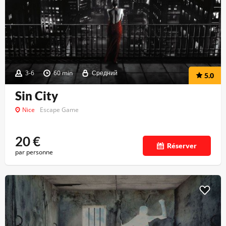
3-6
60 min
Средний
5.0
Sin City
Nice
Escape Game
20
€
Réserver
par personne