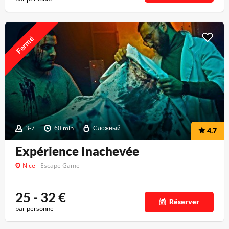
Fermé
3-7
60 min
Сложный
4.7
Expérience Inachevée
Nice
Escape Game
25 - 32
€
Réserver
par personne