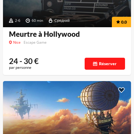
2-6
60 min
Средний
0.0
Meurtre à Hollywood
Nice
Escape Game
24 - 30
€
Réserver
par personne