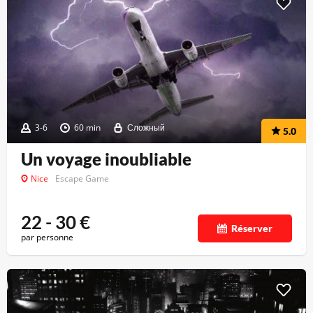
3-6
60 min
Сложный
5.0
Un voyage inoubliable
Nice
Escape Game
22 - 30
€
Réserver
par personne