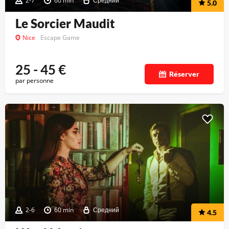
2-7
60 min
Средний
5.0
Le Sorcier Maudit
Nice
Escape Game
25 - 45
€
Réserver
par personne
2-6
60 min
Средний
4.5