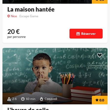
La maison hantée
Nice
Escape Game
20
€
Réserver
par personne
2-6
60 min
Средний
0.0
L'heure de colle