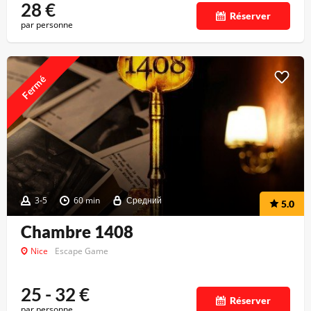
28
€
Réserver
par personne
Fermé
3-5
60 min
Средний
5.0
Chambre 1408
Nice
Escape Game
25 - 32
€
Réserver
par personne