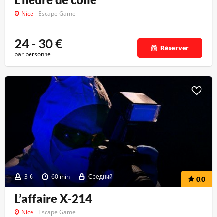
Nice
Escape Game
24 - 30
€
Réserver
par personne
3-6
60 min
Средний
0.0
L’affaire X-214
Nice
Escape Game