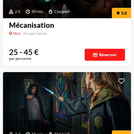
2-6
60 min
Средний
5.0
Mécanisation
Nice
Escape Game
25 - 45
€
Réserver
par personne