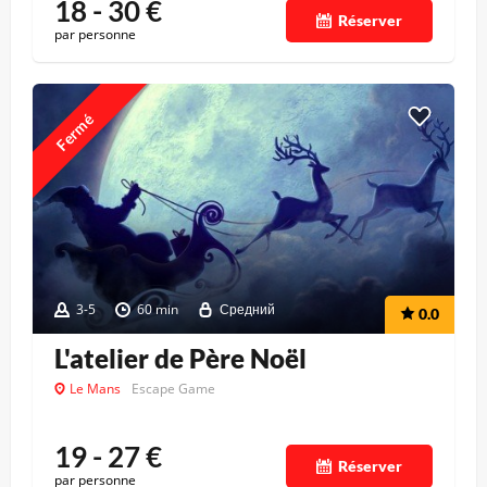
18 - 30
€
Réserver
par personne
Fermé
3-5
60 min
Средний
0.0
L'atelier de Père Noël
Le Mans
Escape Game
19 - 27
€
Réserver
par personne