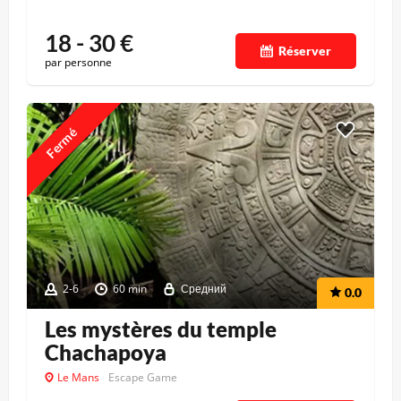
18 - 30
€
Réserver
par personne
Fermé
2-6
60 min
Средний
0.0
Les mystères du temple
Chachapoya
Le Mans
Escape Game