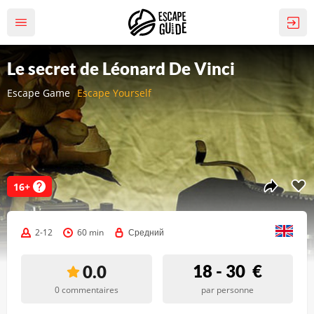
Le secret de Léonard De Vinci
Escape Game
Escape Yourself
16+
2-12
60 min
Средний
18 - 30
€
0.0
0 commentaires
par personne