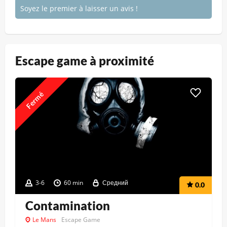
Soyez le premier à laisser un avis !
Escape game à proximité
Fermé
3-6
60 min
Средний
0.0
Contamination
Le Mans
Escape Game