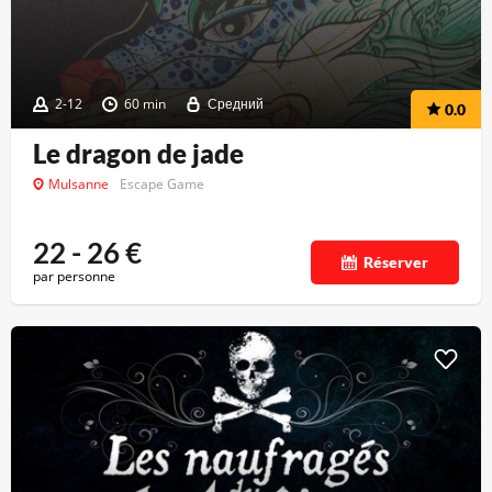
2-12
60 min
Средний
0.0
Le dragon de jade
Mulsanne
Escape Game
22 - 26
€
Réserver
par personne