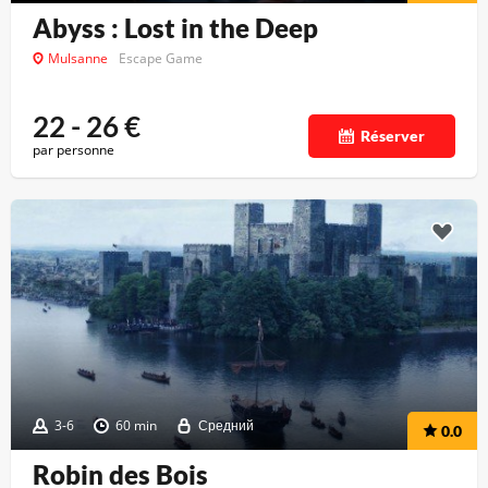
Abyss : Lost in the Deep
Mulsanne
Escape Game
22 - 26
€
Réserver
par personne
3-6
60 min
Средний
0.0
Robin des Bois