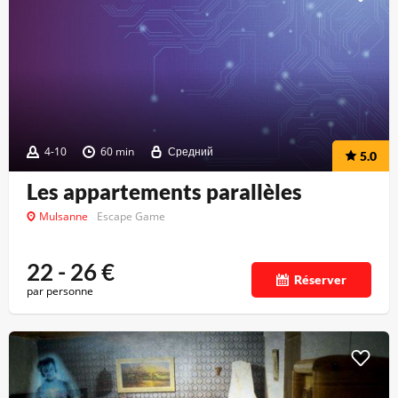
4-10
60 min
Средний
5.0
Les appartements parallèles
Mulsanne
Escape Game
22 - 26
€
Réserver
par personne