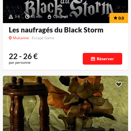
3-6
60 min
Средний
0.0
Les naufragés du Black Storm
Mulsanne
Escape Game
22 - 26
€
Réserver
par personne