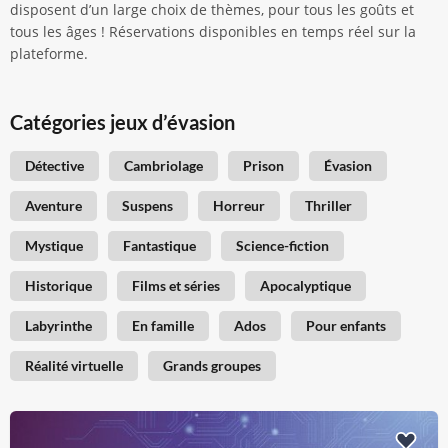
disposent d’un large choix de thèmes, pour tous les goûts et
tous les âges ! Réservations disponibles en temps réel sur la
plateforme.
Catégories jeux d’évasion
Détective
Cambriolage
Prison
Évasion
Aventure
Suspens
Horreur
Thriller
Mystique
Fantastique
Science-fiction
Historique
Films et séries
Apocalyptique
Labyrinthe
En famille
Ados
Pour enfants
Réalité virtuelle
Grands groupes