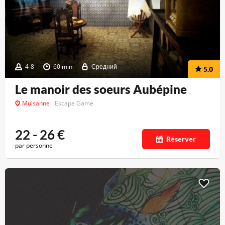
4-8
60 min
Средний
5.0
Le manoir des soeurs Aubépine
Mulsanne
Escape Game
22 - 26
€
Réserver
par personne