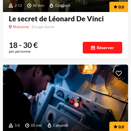
2-12
60 min
Средний
0.0
Le secret de Léonard De Vinci
Mulsanne
Escape Game
18 - 30
€
Réserver
par personne
3-6
60 min
Средний
0.0