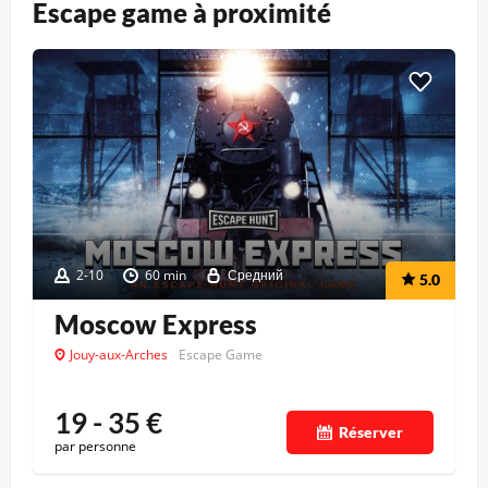
Escape game à proximité
2-10
60 min
Средний
5.0
Moscow Express
Jouy-aux-Arches
Escape Game
19 - 35
€
Réserver
par personne