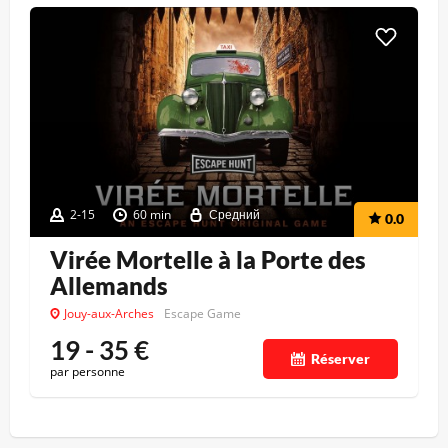
2-15
60 min
Средний
0.0
Virée Mortelle à la Porte des
Allemands
Jouy-aux-Arches
Escape Game
19 - 35
€
Réserver
par personne