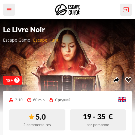
Le Livre Noir
Escape Game
Escape Hunt
18+
2-10
60 min
Средний
19 - 35
€
5.0
2 commentaires
par personne