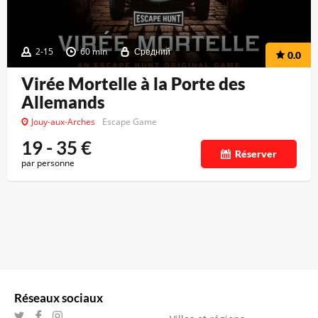
2-15
60 min
Средний
0.0
Virée Mortelle à la Porte des
Allemands
Jouy-aux-Arches
Escape Game
19 - 35
€
Réserver
par personne
Réseaux sociaux