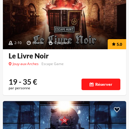
2-10
60 min
Средний
5.0
Le Livre Noir
Jouy-aux-Arches
Escape Game
19 - 35
€
Réserver
par personne