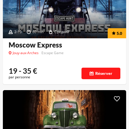
2-10
60 min
Средний
5.0
Moscow Express
Jouy-aux-Arches
Escape Game
19 - 35
€
Réserver
par personne