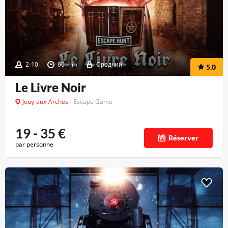
2-10
60 min
Средний
5.0
Le Livre Noir
Jouy-aux-Arches
Escape Game
19 - 35
€
Réserver
par personne