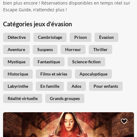
bien plus encore ! Réservations disponibles en temps réel sur
Escape Guide, n’attendez plus !
Catégories jeux d’évasion
Détective
Cambriolage
Prison
Évasion
Aventure
Suspens
Horreur
Thriller
Mystique
Fantastique
Science-fiction
Historique
Films et séries
Apocalyptique
Labyrinthe
En famille
Ados
Pour enfants
Réalité virtuelle
Grands groupes