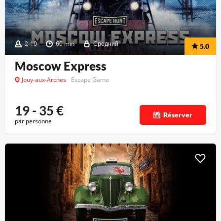
2-10
60 min
Средний
5.0
Moscow Express
Jouy-aux-Arches
Escape Game
19 - 35
€
Réserver
par personne