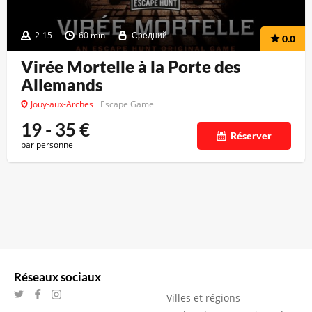
2-15
60 min
Средний
0.0
Virée Mortelle à la Porte des
Allemands
Jouy-aux-Arches
Escape Game
19 - 35
€
Réserver
par personne
Réseaux sociaux
Villes et régions