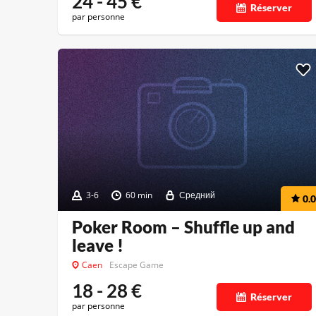
24 - 45
€
Réserver
par personne
3-6
60 min
Средний
0.0
Poker Room – Shuffle up and
leave !
Caen
Escape Game
18 - 28
€
Réserver
par personne