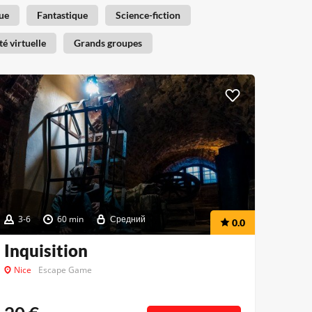
ue
Fantastique
Science-fiction
té virtuelle
Grands groupes
3-6
60 min
Средний
0.0
Inquisition
Nice
Escape Game