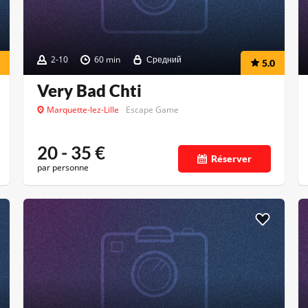
2-10
60 min
Средний
5.0
Very Bad Chti
Marquette-lez-Lille
Escape Game
20 - 35
€
Réserver
par personne