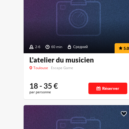
2-6
60 min
Средний
5.0
L'atelier du musicien
Toulouse
Escape Game
18 - 35
€
Réserver
par personne