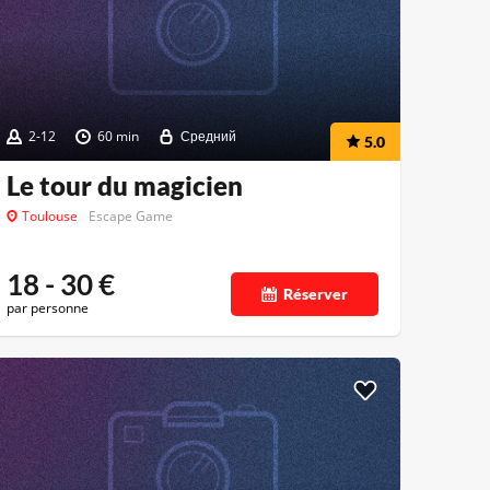
2-12
60 min
Средний
5.0
Le tour du magicien
Toulouse
Escape Game
18 - 30
€
Réserver
par personne