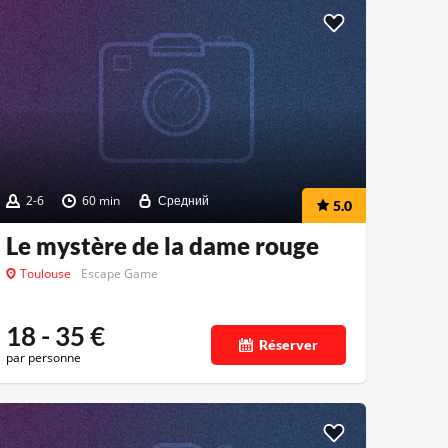
2-6
60 min
Средний
5.0
Le mystère de la dame rouge
Toulouse
Escape Game
18 - 35
€
Réserver
par personne