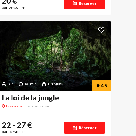
20
€
Réserver
par personne
3-5
60 min
Средний
4.5
La loi de la jungle
Bordeaux
Escape Game
22 - 27
€
Réserver
par personne