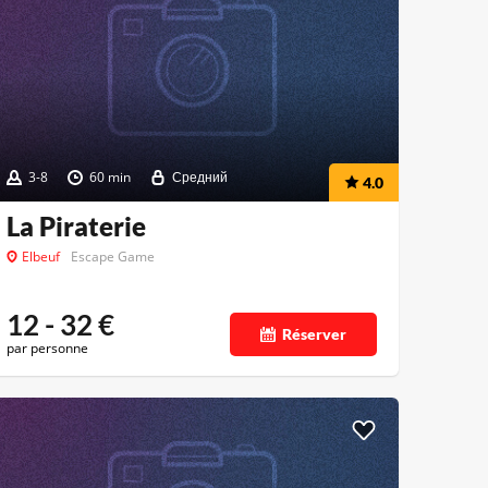
3-8
60 min
Средний
4.0
La Piraterie
Elbeuf
Escape Game
12 - 32
€
Réserver
par personne