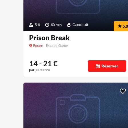
5-8
60 min
Сложный
5.0
Prison Break
Rouen
Escape Game
14 - 21
€
Réserver
par personne