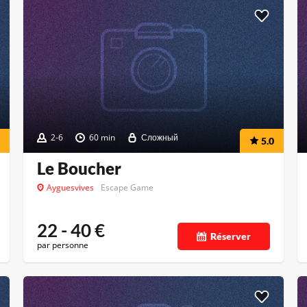
2-6
60 min
Сложный
5.0
Le Boucher
Ayguesvives
Escape Game
22 - 40
€
Réserver
par personne