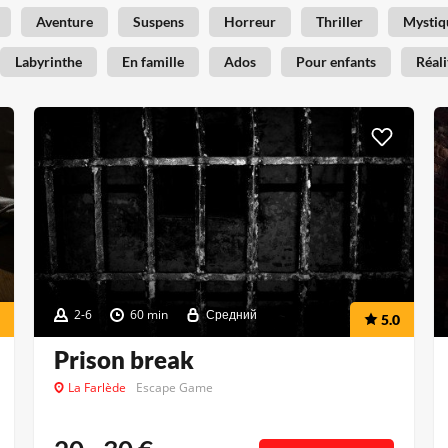
Aventure
Suspens
Horreur
Thriller
Mystiq
Labyrinthe
En famille
Ados
Pour enfants
Réali
2-6
60 min
Средний
5.0
Prison break
La Farlède
Escape Game