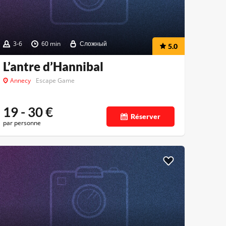
3-6
60 min
Сложный
5.0
L’antre d’Hannibal
Annecy
Escape Game
19 - 30
€
Réserver
par personne