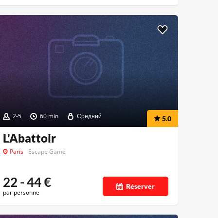
2-5
60 min
Средний
5.0
L'Abattoir
Paris
Escape Game
22 - 44
€
Réserver
par personne