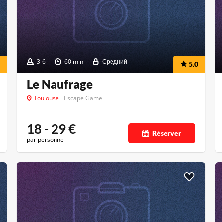
3-6
60 min
Средний
5.0
Le Naufrage
Toulouse
Escape Game
18 - 29
€
Réserver
par personne