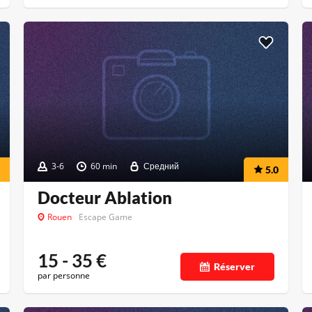
3-6
60 min
Средний
5.0
Docteur Ablation
Rouen
Escape Game
15 - 35
€
Réserver
par personne