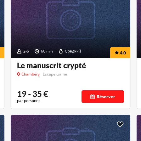
2-6
60 min
Средний
4.0
Le manuscrit crypté
Chambéry
Escape Game
19 - 35
€
Réserver
par personne