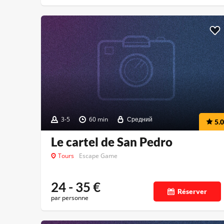
3-5
60 min
Средний
5.0
Le cartel de San Pedro
Tours
Escape Game
24 - 35
€
Réserver
par personne