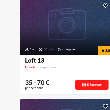
1-2
60 min
Средний
5.0
Loft 13
Paris
Escape Game
35 - 70
€
Réserver
par personne