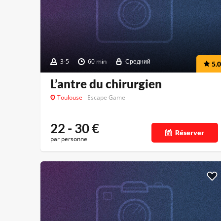
3-5
60 min
Средний
5.0
L’antre du chirurgien
Toulouse
Escape Game
22 - 30
€
Réserver
par personne