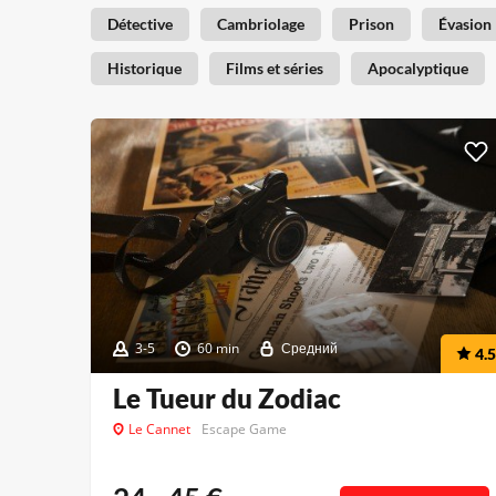
Détective
Cambriolage
Prison
Évasion
Historique
Films et séries
Apocalyptique
3-5
60 min
Средний
4.5
Le Tueur du Zodiac
Le Cannet
Escape Game