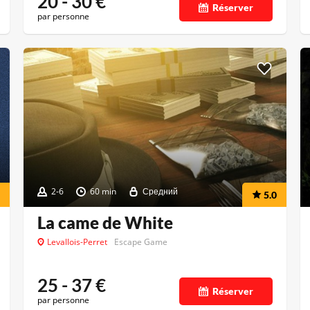
20 - 30
€
Réserver
par personne
2-6
60 min
Средний
5.0
La came de White
Levallois-Perret
Escape Game
25 - 37
€
Réserver
par personne