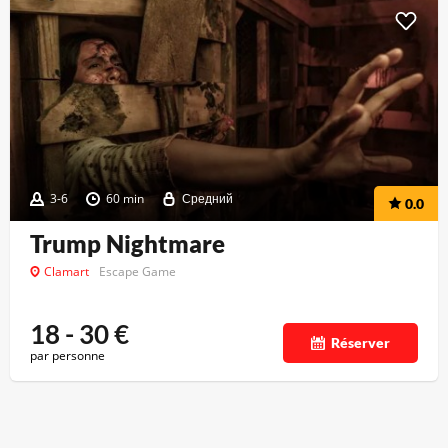
3-6
60 min
Средний
0.0
Trump Nightmare
Clamart
Escape Game
18 - 30
€
Réserver
par personne