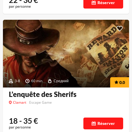
22 - 30
€
Réserver
par personne
3-8
60 min
Средний
0.0
L’enquête des Sherifs
Clamart
Escape Game
18 - 35
€
Réserver
par personne