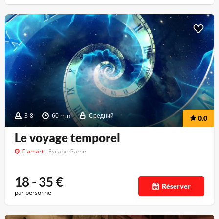
3-8
60 min
Средний
0.0
Le voyage temporel
Clamart
Escape Game
18 - 35
€
Réserver
par personne