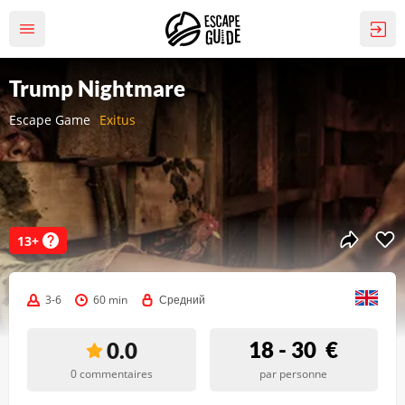
Trump Nightmare
Escape Game
Exitus
13+
3-6
60 min
Средний
18 - 30
€
0.0
0 commentaires
par personne