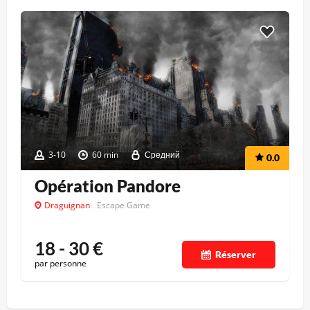
3-10
60 min
Средний
0.0
Opération Pandore
Draguignan
Escape Game
18 - 30
€
Réserver
par personne