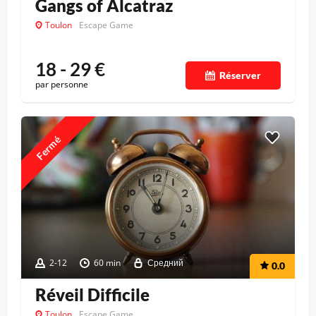
Gangs of Alcatraz
Toulon
Escape Game
18 - 29
€
Réserver
par personne
Fermé
2-12
60 min
Средний
0.0
Réveil Difficile
Toulon
Escape Game