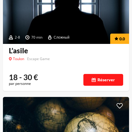
2-8
70 min
Сложный
0.0
L’asile
Toulon
Escape Game
18 - 30
€
Réserver
par personne