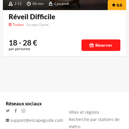
2-12
60 min
Средний
0.0
Réveil Difficile
Toulon
Escape Game
18 - 28
€
Réserver
par personne
Réseaux sociaux
Villes et régions
Recherche par stations de
support@escapeguide.com
métro