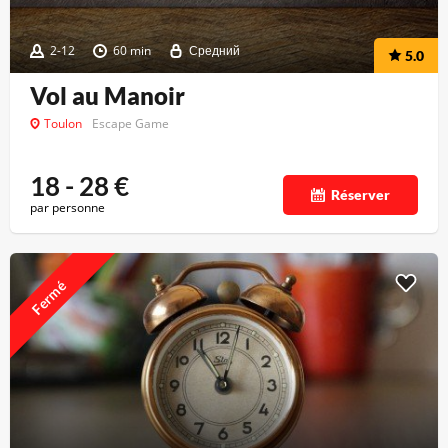
2-12
60 min
Средний
5.0
Vol au Manoir
Toulon
Escape Game
18 - 28
€
Réserver
par personne
Fermé