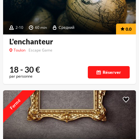
2-10
60 min
Средний
0.0
L'enchanteur
Toulon
Escape Game
18 - 30
€
Réserver
par personne
Fermé