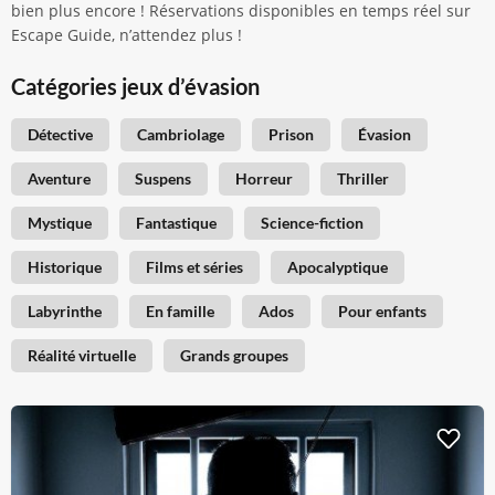
bien plus encore ! Réservations disponibles en temps réel sur
Escape Guide, n’attendez plus !
Catégories jeux d’évasion
Détective
Cambriolage
Prison
Évasion
Aventure
Suspens
Horreur
Thriller
Mystique
Fantastique
Science-fiction
Historique
Films et séries
Apocalyptique
Labyrinthe
En famille
Ados
Pour enfants
Réalité virtuelle
Grands groupes