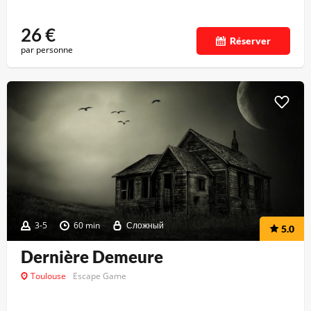
26
€
Réserver
par personne
3-5
60 min
Сложный
5.0
Dernière Demeure
Toulouse
Escape Game