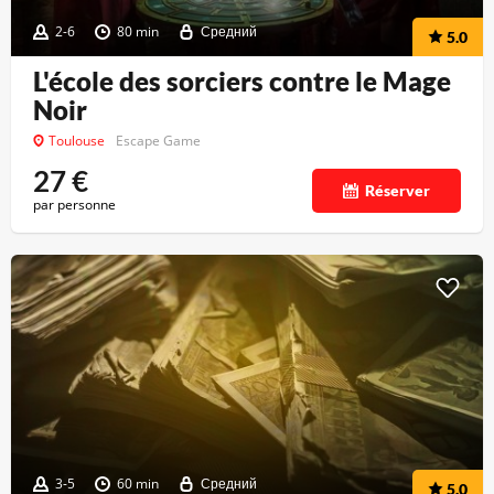
2-6
80 min
Средний
5.0
L'école des sorciers contre le Mage
Noir
Toulouse
Escape Game
27
€
Réserver
par personne
3-5
60 min
Средний
5.0