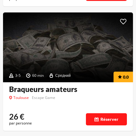
3-5
60 min
Средний
0.0
Braqueurs amateurs
Toulouse
Escape Game
26
€
Réserver
par personne