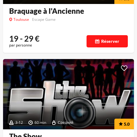
Braquage à l'Ancienne
Toulouse
Escape Game
19 - 29
€
Réserver
par personne
3-12
60 min
Средний
5.0
The Show