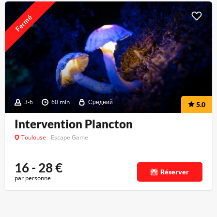
Fermé
3-6
60 min
Средний
5.0
Intervention Plancton
Toulouse
Escape Game
16 - 28
€
Réserver
par personne