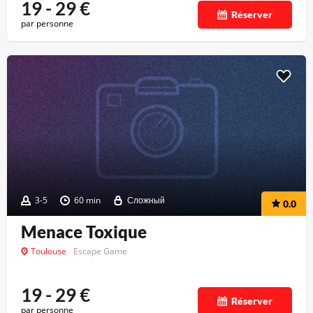
19 - 29
€
Réserver
par personne
3-5
60 min
Сложный
0.0
Menace Toxique
Toulouse
Escape Game
19 - 29
€
Réserver
par personne