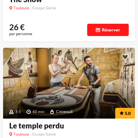
Toulouse
Escape Game
26
€
Réserver
par personne
3-5
60 min
Сложный
5.0
Le temple perdu
Toulouse
Escape Game