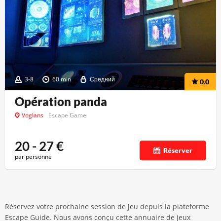
3-8
60 min
Средний
0.0
Opération panda
Voglans
Escape Game
20 - 27
€
Réserver
par personne
Réservez votre prochaine session de jeu depuis la plateforme
Escape Guide. Nous avons conçu cette annuaire de jeux