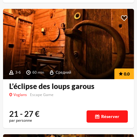
3-6
60 min
Средний
0.0
L’éclipse des loups garous
Voglans
Escape Game
21 - 27
€
Réserver
par personne