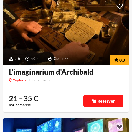
2-6
60 min
Средний
0.0
L’imaginarium d’Archibald
Voglans
Escape Game
21 - 35
€
Réserver
par personne