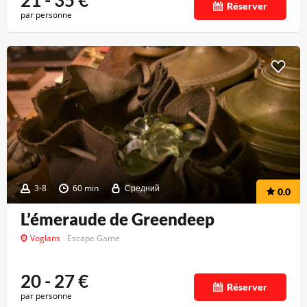
21 - 35
€
Réserver
par personne
3-8
60 min
Средний
0.0
L’émeraude de Greendeep
Voglans
Escape Game
20 - 27
€
Réserver
par personne