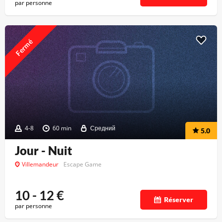
par personne
Fermé
4-8
60 min
Средний
5.0
Jour - Nuit
Villemandeur
Escape Game
10 - 12
€
Réserver
par personne