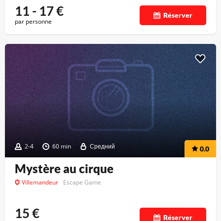
11 - 17
€
Réserver
par personne
2-4
60 min
Средний
0.0
Mystère au cirque
Villemandeur
Escape Game
15
€
Réserver