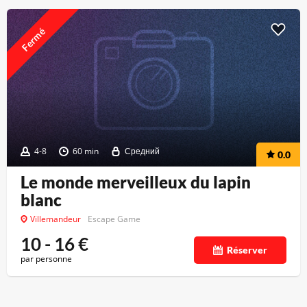
Fermé
4-8
60 min
Средний
0.0
Le monde merveilleux du lapin
blanc
Villemandeur
Escape Game
10 - 16
€
Réserver
par personne