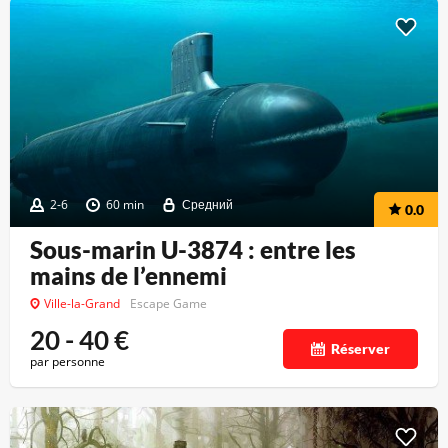
2-6
60 min
Средний
0.0
Sous-marin U-3874 : entre les
mains de l’ennemi
Ville-la-Grand
Escape Game
20 - 40
€
Réserver
par personne