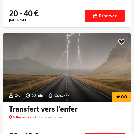
20 - 40
€
Réserver
par personne
2-6
60 min
Средний
0.0
Transfert vers l’enfer
Ville-la-Grand
Escape Game