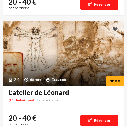
20 - 40
€
Réserver
par personne
2-6
60 min
Средний
0.0
L’atelier de Léonard
Ville-la-Grand
Escape Game
20 - 40
€
Réserver
par personne