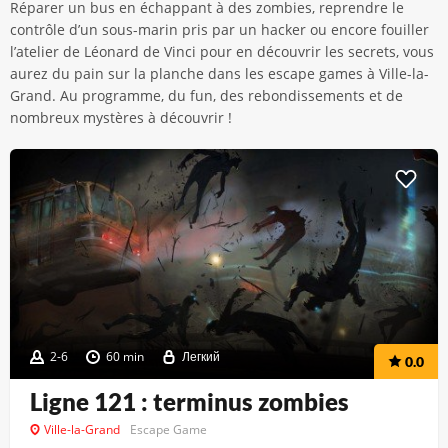
Réparer un bus en échappant à des zombies, reprendre le
contrôle d’un sous-marin pris par un hacker ou encore fouiller
l’atelier de Léonard de Vinci pour en découvrir les secrets, vous
aurez du pain sur la planche dans les escape games à Ville-la-
Grand. Au programme, du fun, des rebondissements et de
nombreux mystères à découvrir !
2-6
60 min
Легкий
0.0
Ligne 121 : terminus zombies
Ville-la-Grand
Escape Game