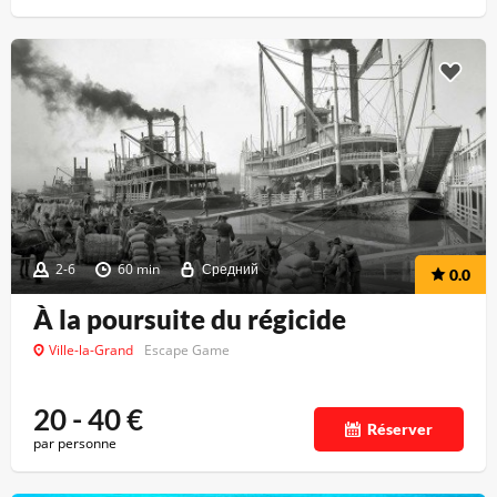
2-6
60 min
Средний
0.0
À la poursuite du régicide
Ville-la-Grand
Escape Game
20 - 40
€
Réserver
par personne