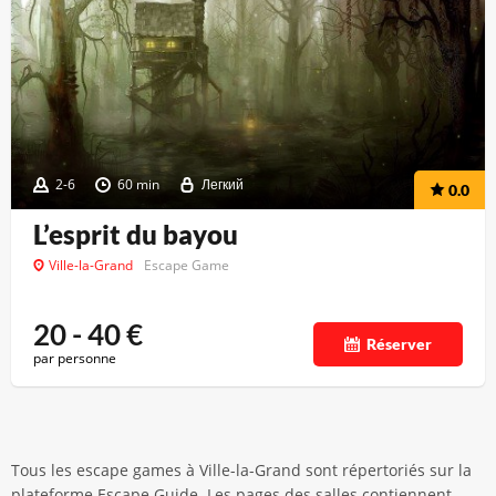
2-6
60 min
Легкий
0.0
L’esprit du bayou
Ville-la-Grand
Escape Game
20 - 40
€
Réserver
par personne
Tous les escape games à Ville-la-Grand sont répertoriés sur la
plateforme Escape Guide. Les pages des salles contiennent