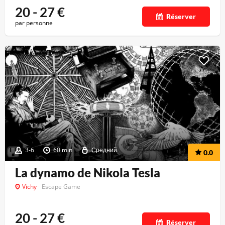
20 - 27
€
Réserver
par personne
3-6
60 min
Средний
0.0
La dynamo de Nikola Tesla
Vichy
Escape Game
20 - 27
€
Réserver