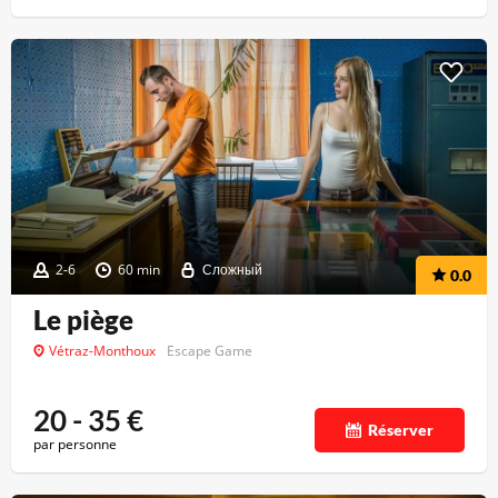
2-6
60 min
Сложный
0.0
Le piège
Vétraz-Monthoux
Escape Game
20 - 35
€
Réserver
par personne