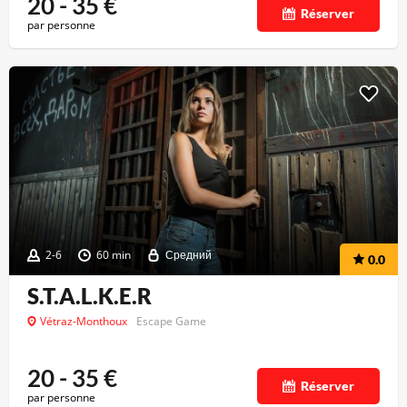
20 - 35
€
Réserver
par personne
2-6
60 min
Средний
0.0
S.T.A.L.K.E.R
Vétraz-Monthoux
Escape Game
20 - 35
€
Réserver
par personne