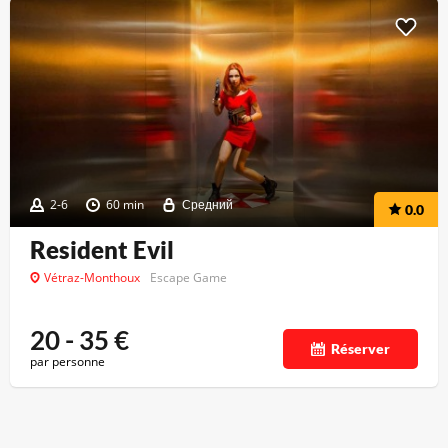
2-6
60 min
Средний
0.0
Resident Evil
Vétraz-Monthoux
Escape Game
20 - 35
€
Réserver
par personne