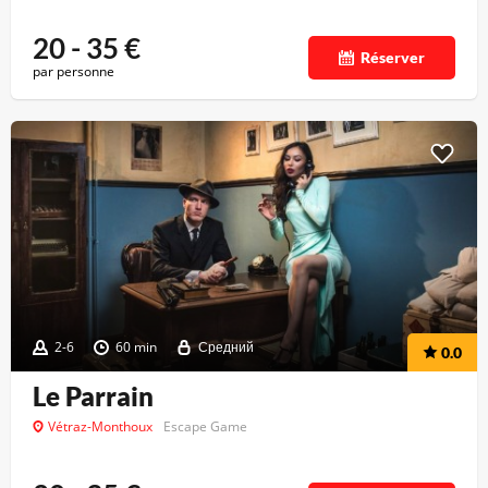
20 - 35
€
Réserver
par personne
2-6
60 min
Средний
0.0
Le Parrain
Vétraz-Monthoux
Escape Game