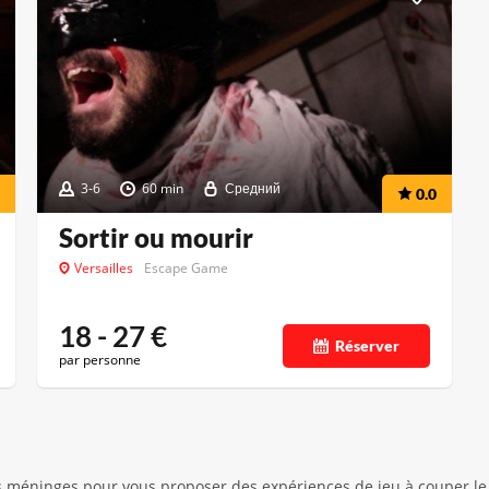
3-6
60 min
Средний
0.0
Sortir ou mourir
Versailles
Escape Game
18 - 27
€
Réserver
par personne
 méninges pour vous proposer des expériences de jeu à couper le so