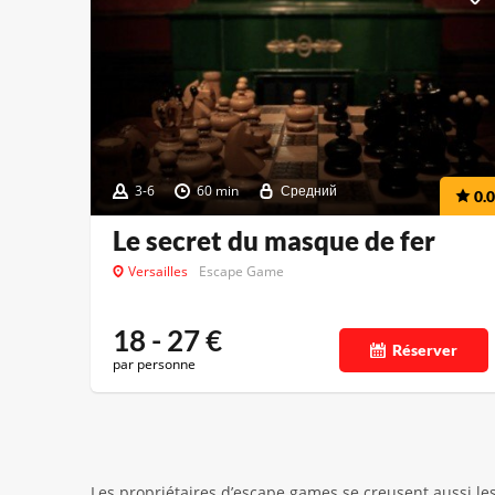
3-6
60 min
Средний
0.0
Le secret du masque de fer
Versailles
Escape Game
18 - 27
€
Réserver
par personne
Les propriétaires d’escape games se creusent aussi les