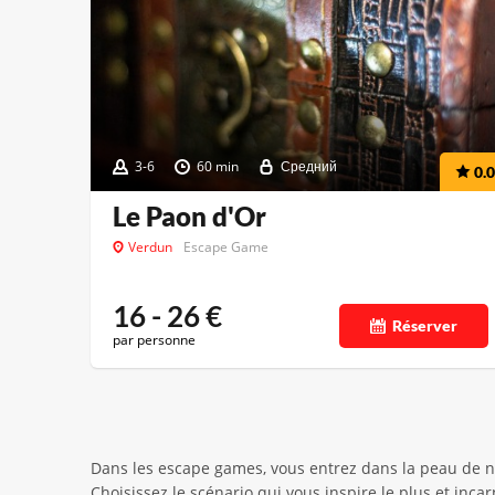
3-6
60 min
Средний
0.0
Le Paon d'Or
Verdun
Escape Game
16 - 26
€
Réserver
par personne
Dans les escape games, vous entrez dans la peau de n
Choisissez le scénario qui vous inspire le plus et inc