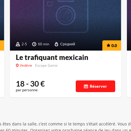
2-5
60 min
Средний
0.0
Le trafiquant mexicain
Vedène
Escape Game
18 - 30
€
Réserver
par personne
es dans la salle, c’est comme si le temps s’était accéléré. Vous d
n des 60 minutes. Organisez votre prochaine séance de jeu dans un 