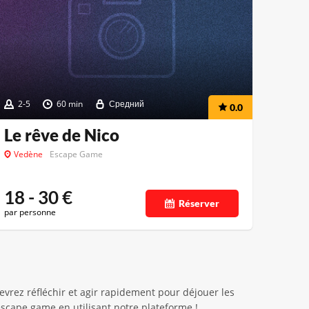
2-5
60 min
Средний
0.0
Le rêve de Nico
Vedène
Escape Game
18 - 30
€
Réserver
par personne
evrez réfléchir et agir rapidement pour déjouer les
escape game en utilisant notre plateforme !