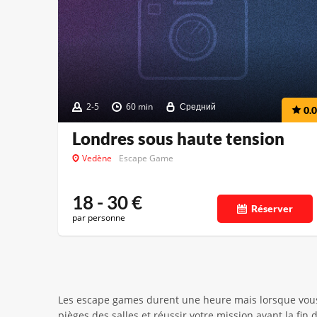
2-5
60 min
Средний
0.0
Londres sous haute tension
Vedène
Escape Game
18 - 30
€
Réserver
par personne
Les escape games durent une heure mais lorsque vous êt
pièges des salles et réussir votre mission avant la fi