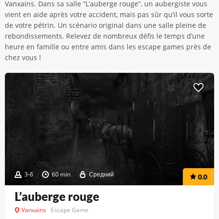
Vanxains. Dans sa salle “L’auberge rouge”, un aubergiste vous
vient en aide après votre accident, mais pas sûr qu’il vous sorte
de votre pétrin. Un scénario original dans une salle pleine de
rebondissements. Relevez de nombreux défis le temps d’une
heure en famille ou entre amis dans les escape games près de
chez vous !
3-6
60 min
Средний
0.0
L’auberge rouge
Vanxains
Escape Game