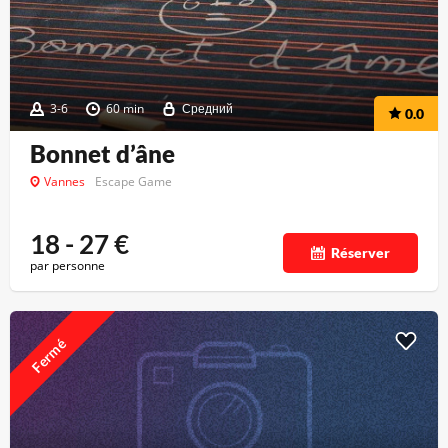
3-6
60 min
Средний
0.0
Bonnet d’âne
Vannes
Escape Game
18 - 27
€
Réserver
par personne
Fermé