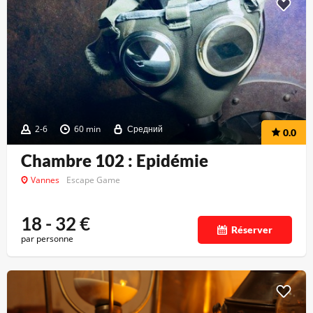
2-6
60 min
Средний
0.0
Chambre 102 : Epidémie
Vannes
Escape Game
18 - 32
€
Réserver
par personne