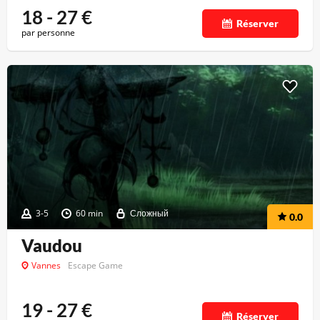
18 - 27
€
Réserver
par personne
3-5
60 min
Сложный
0.0
Vaudou
Vannes
Escape Game
19 - 27
€
Réserver