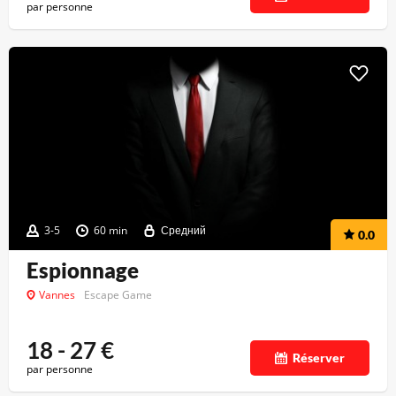
par personne
3-5
60 min
Средний
0.0
Espionnage
Vannes
Escape Game
18 - 27
€
Réserver
par personne