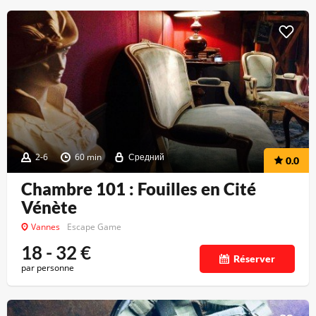
2-6
60 min
Средний
0.0
Chambre 101 : Fouilles en Cité
Vénète
Vannes
Escape Game
18 - 32
€
Réserver
par personne