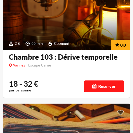
2-6
60 min
Средний
0.0
Chambre 103 : Dérive temporelle
Vannes
Escape Game
18 - 32
€
Réserver
par personne