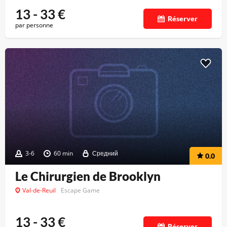
13 - 33
€
Réserver
par personne
3-6
60 min
Средний
0.0
Le Chirurgien de Brooklyn
Val-de-Reuil
Escape Game
13 - 33
€
Réserver