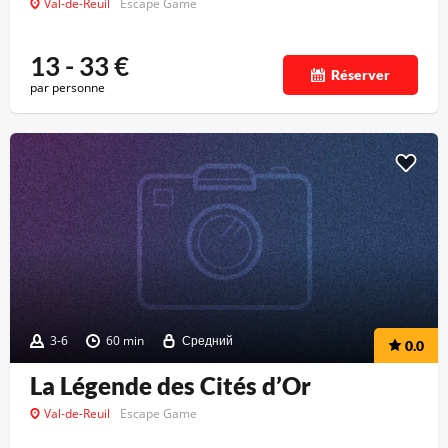
Val-de-Reuil
Escape Game
13 - 33
€
Réserver
par personne
3-6
60 min
Средний
0.0
La Légende des Cités d’Or
Val-de-Reuil
Escape Game