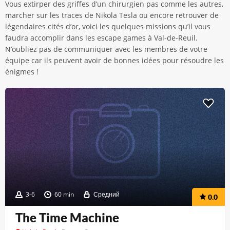
Vous extirper des griffes d’un chirurgien pas comme les autres,
marcher sur les traces de Nikola Tesla ou encore retrouver de
légendaires cités d’or, voici les quelques missions qu’il vous
faudra accomplir dans les escape games à Val-de-Reuil.
N’oubliez pas de communiquer avec les membres de votre
équipe car ils peuvent avoir de bonnes idées pour résoudre les
énigmes !
3-6
60 min
Средний
0.0
The Time Machine